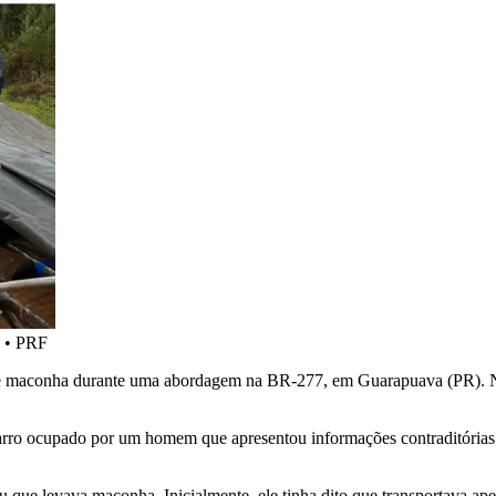
•
PRF
 de maconha durante uma abordagem na BR-277, em Guarapuava (PR). N
 carro ocupado por um homem que apresentou informações contraditórias
que levava maconha. Inicialmente, ele tinha dito que transportava apena