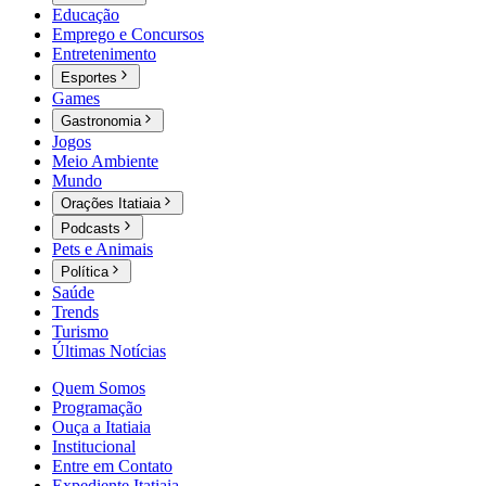
Educação
Emprego e Concursos
Entretenimento
Esportes
Games
Gastronomia
Jogos
Meio Ambiente
Mundo
Orações Itatiaia
Podcasts
Pets e Animais
Política
Saúde
Trends
Turismo
Últimas Notícias
Quem Somos
Programação
Ouça a Itatiaia
Institucional
Entre em Contato
Expediente Itatiaia