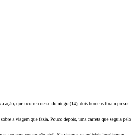
a ação, que ocorreu nesse domingo (14), dois homens foram presos
 sobre a viagem que fazia. Pouco depois, uma carreta que seguia pelo
s aço para construção civil. Na vistoria, os policiais localizaram