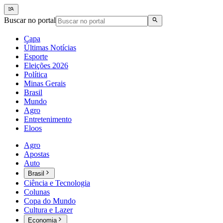
Buscar no portal
Capa
Últimas Notícias
Esporte
Eleições 2026
Política
Minas Gerais
Brasil
Mundo
Agro
Entretenimento
Eloos
Agro
Apostas
Auto
Brasil
Ciência e Tecnologia
Colunas
Copa do Mundo
Cultura e Lazer
Economia