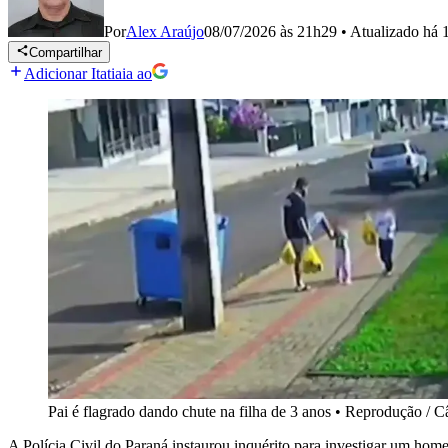
Por
Alex Araújo
08/07/2026 às 21h29
•
Atualizado
há 
Compartilhar
Adicionar Itatiaia ao
Pai é flagrado dando chute na filha de 3 anos
•
Reprodução / C
A Polícia Civil do Paraná instaurou inquérito para investigar um ho