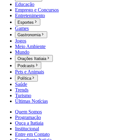
Educação
Emprego e Concursos
Entretenimento
Esportes
Games
Gastronomia
Jogos
Meio Ambiente
Mundo
Orações Itatiaia
Podcasts
Pets e Animais
Política
Saúde
Trends
Turismo
Últimas Notícias
Quem Somos
Programação
Ouça a Itatiaia
Institucional
Entre em Contato
Expediente Itatiaia