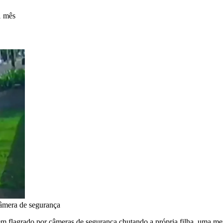
1 mês
âmera de segurança
mem flagrado por câmeras de segurança chutando a própria filha, uma me