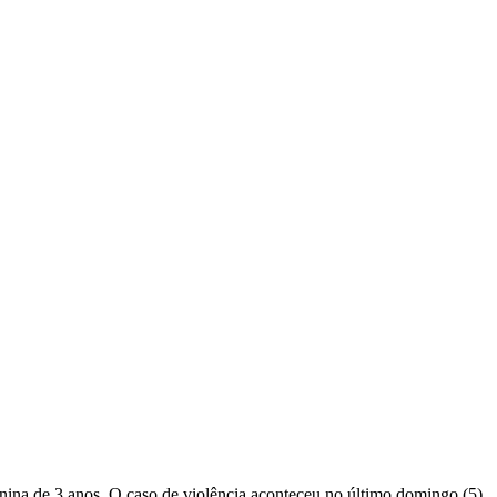
nina de 3 anos. O caso de violência aconteceu no último domingo (5),