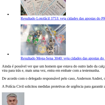
Resultado Lotofácil 3753: veja cidades das apostas do P
Resultado Mega-Sena 3040: veja cidades das apostas do 
Ainda é possível ver que um homem que estava do outro lado da calça
vira para trás e, mais uma vez, entra em embate com a testemunha.
De acordo com o delegado responsável pelo caso, Anderson Andrei, o a
A Polícia Civil solicitou medidas protetivas de urgência para garant