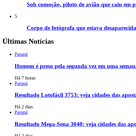
Sob comoção, piloto de avião que caiu em 
5
Corpo de fotógrafa que estava desaparecida
Últimas Notícias
Paraná
Homem é preso pela segunda vez em uma seman
Há 7 horas
Paraná
Resultado Lotofácil 3753: veja cidades das apos
Há 2 dias
Paraná
Resultado Mega-Sena 3040: veja cidades das apo
Há 2 dias