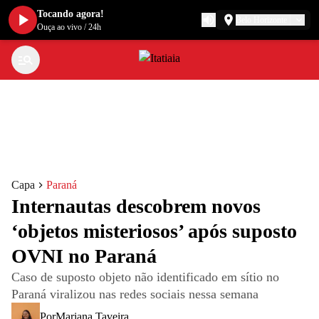
Tocando agora!
Belo Horizonte
Ouça ao vivo
/
24h
Capa
Paraná
Internautas descobrem novos
‘objetos misteriosos’ após suposto
OVNI no Paraná
Caso de suposto objeto não identificado em sítio no
Paraná viralizou nas redes sociais nessa semana
Por
Mariana Taveira