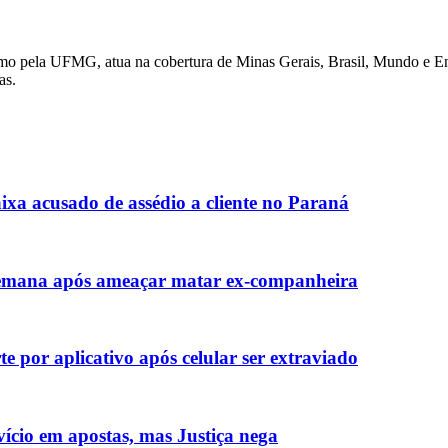
lismo pela UFMG, atua na cobertura de Minas Gerais, Brasil, Mundo e E
as.
xa acusado de assédio a cliente no Paraná
emana após ameaçar matar ex-companheira
 por aplicativo após celular ser extraviado
vício em apostas, mas Justiça nega