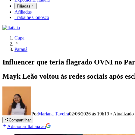
Filiadas
Afiliadas
Trabalhe Conosco
Capa
Paraná
Influencer que teria flagrado OVNI no Pa
Mayk Leão voltou às redes sociais após es
Por
Mariana Taveira
02/06/2026 às 19h19
•
Atualizado
Compartilhar
Adicionar Itatiaia ao