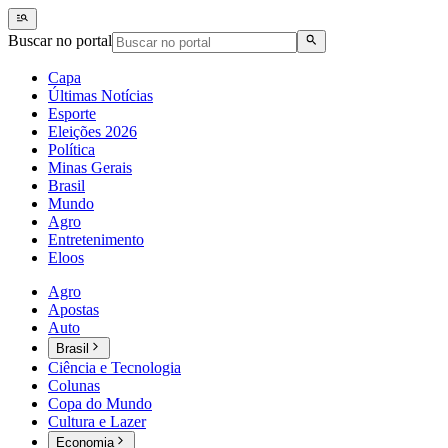
Buscar no portal
Capa
Últimas Notícias
Esporte
Eleições 2026
Política
Minas Gerais
Brasil
Mundo
Agro
Entretenimento
Eloos
Agro
Apostas
Auto
Brasil
Ciência e Tecnologia
Colunas
Copa do Mundo
Cultura e Lazer
Economia