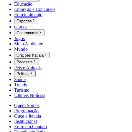
Educação
Emprego e Concursos
Entretenimento
Esportes
Games
Gastronomia
Jogos
Meio Ambiente
Mundo
Orações Itatiaia
Podcasts
Pets e Animais
Política
Saúde
Trends
Turismo
Últimas Notícias
Quem Somos
Programação
Ouça a Itatiaia
Institucional
Entre em Contato
Expediente Itatiaia