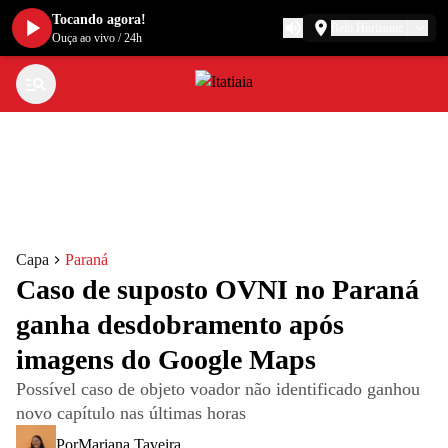
Tocando agora!
Belo Horizonte
Ouça ao vivo
/
24h
Capa
Paraná
Caso de suposto OVNI no Paraná
ganha desdobramento após
imagens do Google Maps
Possível caso de objeto voador não identificado ganhou
novo capítulo nas últimas horas
Por
Mariana Taveira