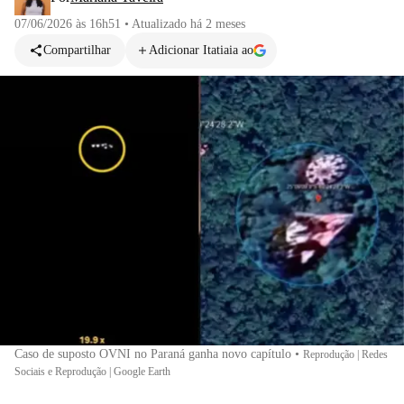
07/06/2026 às 16h51
•
Atualizado
há 2 meses
Compartilhar
Adicionar Itatiaia ao
Caso de suposto OVNI no Paraná ganha novo capítulo
•
Reprodução | Redes
Sociais e Reprodução | Google Earth