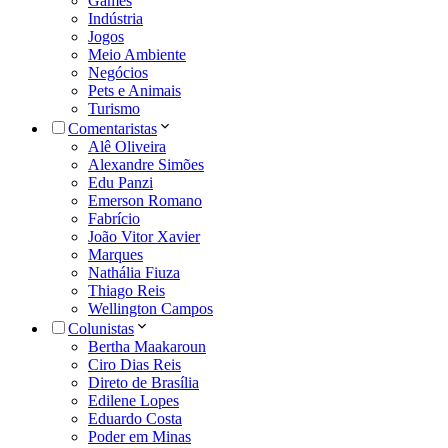
Games
Indústria
Jogos
Meio Ambiente
Negócios
Pets e Animais
Turismo
Comentaristas
Alê Oliveira
Alexandre Simões
Edu Panzi
Emerson Romano
Fabrício
João Vitor Xavier
Marques
Nathália Fiuza
Thiago Reis
Wellington Campos
Colunistas
Bertha Maakaroun
Ciro Dias Reis
Direto de Brasília
Edilene Lopes
Eduardo Costa
Poder em Minas