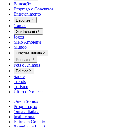
Educação
Emprego e Concursos
Entretenimento
Esportes
Games
Gastronomia
Jogos
Meio Ambiente
Mundo
Orações Itatiaia
Podcasts
Pets e Animais
Política
Saúde
Trends
Turismo
Últimas Notícias
Quem Somos
Programação
Ouça a Itatiaia
Institucional
Entre em Contato
Expediente Itatiaia