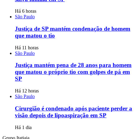
Há 6 horas
São Paulo
Justiça de SP mantém condenação de homem
que matou o tio
Há 11 horas
São Paulo
Justiça mantém pena de 28 anos para homem
que matou o próprio tio com golpes de pá em
SP
Há 12 horas
São Paulo
Cirurgião é condenado após paciente perder a
visão depois de lipoaspiração em SP
Há 1 dia
Grupo Itatiaia