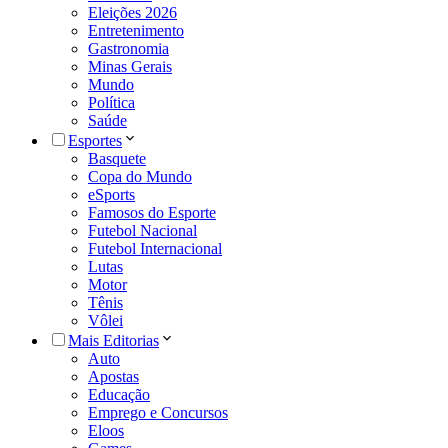
Eleições 2026
Entretenimento
Gastronomia
Minas Gerais
Mundo
Política
Saúde
Esportes
Basquete
Copa do Mundo
eSports
Famosos do Esporte
Futebol Nacional
Futebol Internacional
Lutas
Motor
Tênis
Vôlei
Mais Editorias
Auto
Apostas
Educação
Emprego e Concursos
Eloos