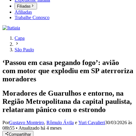
Filiadas
Afiliadas
Trabalhe Conosco
Capa
São Paulo
‘Passou em casa pegando fogo’: avião
com motor que explodiu em SP aterroriza
moradores
Moradores de Guarulhos e entorno, na
Região Metropolitana da capital paulista,
relataram pânico com o estrondo
Por
Gustavo Monteiro
,
Rômulo Ávila
e
Yuri Cavalieri
30/03/2026 às
08h55
•
Atualizado
há 4 meses
Compartilhar