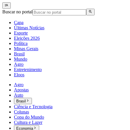
Buscar no portal
Capa
Últimas Notícias
Esporte
Eleições 2026
Política
Minas Gerais
Brasil
Mundo
Agro
Entretenimento
Eloos
Agro
Apostas
Auto
Brasil
Ciência e Tecnologia
Colunas
Copa do Mundo
Cultura e Lazer
Economia