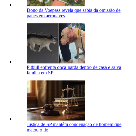
Dono da Voepass revela que sabia da omissão de
panes em aeronaves
Pitbull enfrenta onça-parda dentro de casa e salva
família em SP
Justiça de SP mantém condenação de homem que
matou o tio