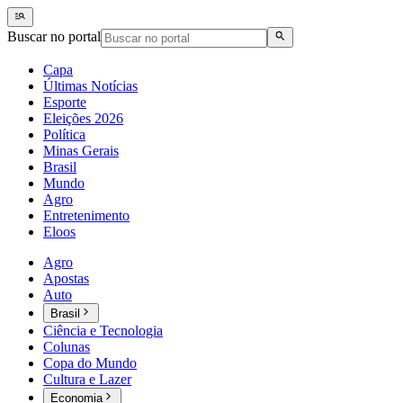
Buscar no portal
Capa
Últimas Notícias
Esporte
Eleições 2026
Política
Minas Gerais
Brasil
Mundo
Agro
Entretenimento
Eloos
Agro
Apostas
Auto
Brasil
Ciência e Tecnologia
Colunas
Copa do Mundo
Cultura e Lazer
Economia