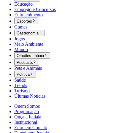
Educação
Emprego e Concursos
Entretenimento
Esportes
Games
Gastronomia
Jogos
Meio Ambiente
Mundo
Orações Itatiaia
Podcasts
Pets e Animais
Política
Saúde
Trends
Turismo
Últimas Notícias
Quem Somos
Programação
Ouça a Itatiaia
Institucional
Entre em Contato
Expediente Itatiaia