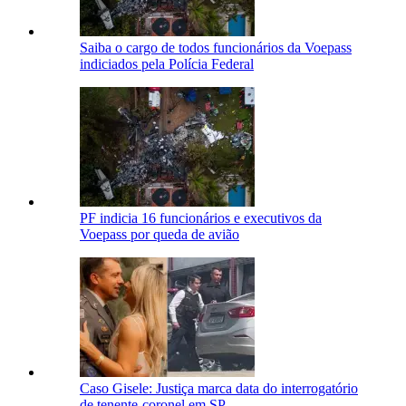
Saiba o cargo de todos funcionários da Voepass
indiciados pela Polícia Federal
PF indicia 16 funcionários e executivos da
Voepass por queda de avião
Caso Gisele: Justiça marca data do interrogatório
de tenente-coronel em SP