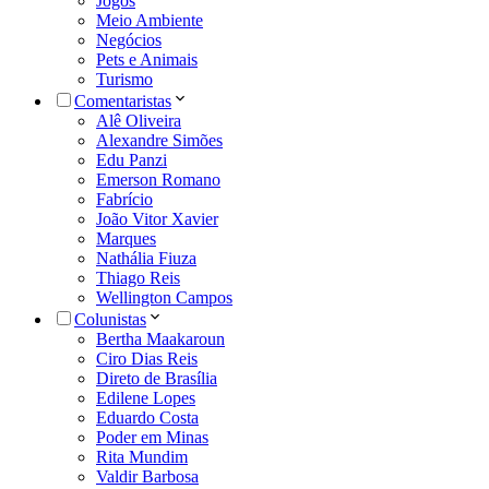
Jogos
Meio Ambiente
Negócios
Pets e Animais
Turismo
Comentaristas
Alê Oliveira
Alexandre Simões
Edu Panzi
Emerson Romano
Fabrício
João Vitor Xavier
Marques
Nathália Fiuza
Thiago Reis
Wellington Campos
Colunistas
Bertha Maakaroun
Ciro Dias Reis
Direto de Brasília
Edilene Lopes
Eduardo Costa
Poder em Minas
Rita Mundim
Valdir Barbosa