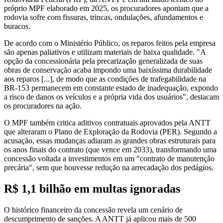
próprio MPF elaborado em 2025, os procuradores apontam que a
rodovia sofre com fissuras, trincas, ondulações, afundamentos e
buracos.
De acordo com o Ministério Público, os reparos feitos pela empresa
são apenas paliativos e utilizam materiais de baixa qualidade. "A
opção da concessionária pela precarização generalizada de suas
obras de conservação acaba impondo uma baixíssima durabilidade
aos reparos [...], de modo que as condições de trafegabilidade na
BR-153 permanecem em constante estado de inadequação, expondo
a risco de danos os veículos e a própria vida dos usuários", destacam
os procuradores na ação.
O MPF também critica aditivos contratuais aprovados pela ANTT
que alteraram o Plano de Exploração da Rodovia (PER). Segundo a
acusação, essas mudanças adiaram as grandes obras estruturais para
os anos finais do contrato (que vence em 2033), transformando uma
concessão voltada a investimentos em um "contrato de manutenção
precária", sem que houvesse redução na arrecadação dos pedágios.
R$ 1,1 bilhão em multas ignoradas
O histórico financeiro da concessão revela um cenário de
descumprimento de sanções. A ANTT já aplicou mais de 500