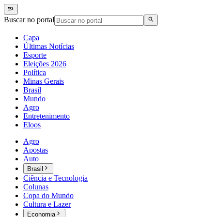
Buscar no portal
Capa
Últimas Notícias
Esporte
Eleições 2026
Política
Minas Gerais
Brasil
Mundo
Agro
Entretenimento
Eloos
Agro
Apostas
Auto
Brasil
Ciência e Tecnologia
Colunas
Copa do Mundo
Cultura e Lazer
Economia