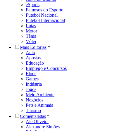
eSports
Famosos do Esporte
Futebol Nacional
Futebol Internacional
Lutas
Motor
Tênis
Vôlei
Mais Editorias
Auto
Apostas
Educação
Emprego e Concursos
Eloos
Games
Indústria
Jogos
Meio Ambiente
Negócios
Pets e Animais
Turismo
Comentaristas
Alê Oliveira
Alexandre Simões