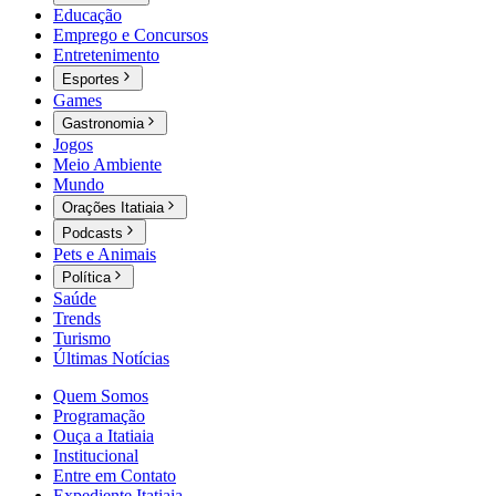
Educação
Emprego e Concursos
Entretenimento
Esportes
Games
Gastronomia
Jogos
Meio Ambiente
Mundo
Orações Itatiaia
Podcasts
Pets e Animais
Política
Saúde
Trends
Turismo
Últimas Notícias
Quem Somos
Programação
Ouça a Itatiaia
Institucional
Entre em Contato
Expediente Itatiaia