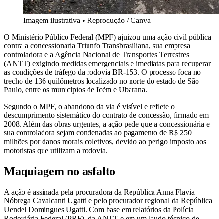
Imagem ilustrativa
•
Reprodução / Canva
O Ministério Público Federal (MPF) ajuizou uma ação civil pública
contra a concessionária Triunfo Transbrasiliana, sua empresa
controladora e a Agência Nacional de Transportes Terrestres
(ANTT) exigindo medidas emergenciais e imediatas para recuperar
as condições de tráfego da rodovia BR-153. O processo foca no
trecho de 136 quilômetros localizado no norte do estado de São
Paulo, entre os municípios de Icém e Ubarana.
Segundo o MPF, o abandono da via é visível e reflete o
descumprimento sistemático do contrato de concessão, firmado em
2008. Além das obras urgentes, a ação pede que a concessionária e
sua controladora sejam condenadas ao pagamento de R$ 250
milhões por danos morais coletivos, devido ao perigo imposto aos
motoristas que utilizam a rodovia.
Maquiagem no asfalto
A ação é assinada pela procuradora da República Anna Flavia
Nóbrega Cavalcanti Ugatti e pelo procurador regional da República
Uendel Domingues Ugatti. Com base em relatórios da Polícia
Rodoviária Federal (PRF), da ANTT e em um laudo técnico do