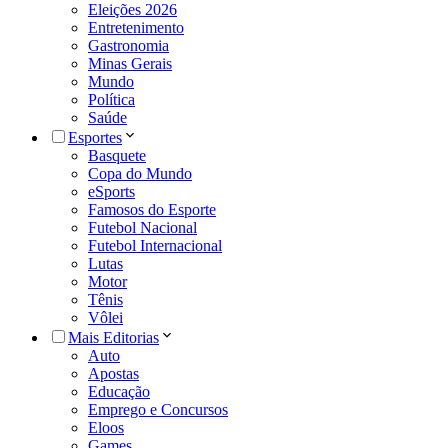
Eleições 2026
Entretenimento
Gastronomia
Minas Gerais
Mundo
Política
Saúde
Esportes
Basquete
Copa do Mundo
eSports
Famosos do Esporte
Futebol Nacional
Futebol Internacional
Lutas
Motor
Tênis
Vôlei
Mais Editorias
Auto
Apostas
Educação
Emprego e Concursos
Eloos
Games