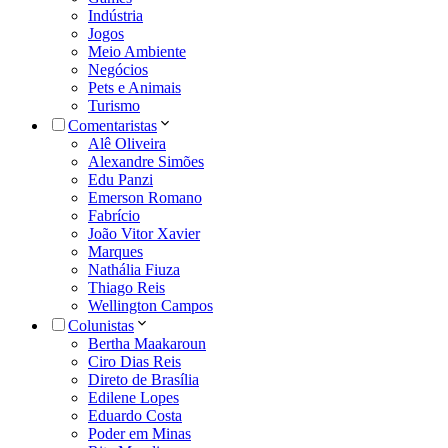
Indústria
Jogos
Meio Ambiente
Negócios
Pets e Animais
Turismo
Comentaristas
Alê Oliveira
Alexandre Simões
Edu Panzi
Emerson Romano
Fabrício
João Vitor Xavier
Marques
Nathália Fiuza
Thiago Reis
Wellington Campos
Colunistas
Bertha Maakaroun
Ciro Dias Reis
Direto de Brasília
Edilene Lopes
Eduardo Costa
Poder em Minas