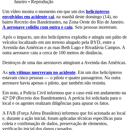
Janeiro
•
Reprodução
Um vídeo mostra o momento em que um dos
helicópteros
envolvidos em acidente cai
,
na manhã deste domingo (14),
no
bairro Recreio dos Bandeirantes, na Zona Oeste do Rio de Janeiro.
A aeronave colidiu com outra e caiu
. Seis pessoas morreram.
Após o impacto, um dos helicópteros explodiu e atingiu um pátio de
veículos localizado em um terreno alugado pela BYD, entre a
Avenida das Américas e as ruas Beth Lago e Rivadávia Campos. A
outra aeronave caiu a cerca de 100 metros de distância.
Destroços de uma das aeronaves atingiram a Avenida das Américas.
As
seis vítimas morreram no acidente
. Em um dos helicópteros
estavam cinco pessoas — o piloto e quatro passageiros. Na outra
aeronave havia apenas o piloto, que também não resistiu.
Em nota, a Polícia Civil informou que o caso está em andamento na
42ª DP (Recreio dos Bandeirantes). A perícia foi solicitada para o
local e os agentes realizam diligências para apurar os fatos.
A FAB (Força Aérea Brasileira) informou que foi acionada ao local
e, durante a ação inicial, foram aplicadas técnicas específicas para
coleta e confirmação de dados, preservação de elementos,
verificação inicial dos danos causados.