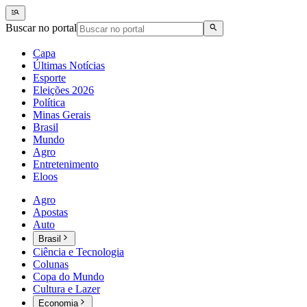
Buscar no portal
Capa
Últimas Notícias
Esporte
Eleições 2026
Política
Minas Gerais
Brasil
Mundo
Agro
Entretenimento
Eloos
Agro
Apostas
Auto
Brasil
Ciência e Tecnologia
Colunas
Copa do Mundo
Cultura e Lazer
Economia