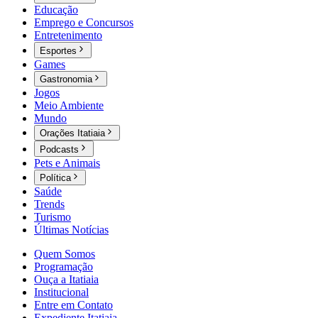
Educação
Emprego e Concursos
Entretenimento
Esportes
Games
Gastronomia
Jogos
Meio Ambiente
Mundo
Orações Itatiaia
Podcasts
Pets e Animais
Política
Saúde
Trends
Turismo
Últimas Notícias
Quem Somos
Programação
Ouça a Itatiaia
Institucional
Entre em Contato
Expediente Itatiaia