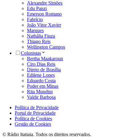
Alexandre Simões
Edu Panzi
Emerson Romano
Fabrício
João Vitor Xavier
Marques
Nathália Fiuza
Thiago Reis
Wellington Campos
Colunistas
Bertha Maakaroun
Ciro Dias Reis
Direto de Brasília
Edilene Lopes
Eduardo Costa
Poder em Minas
Rita Mundim
Valdir Barbosa
Política de Privacidade
Portal de Privacidade
Política de Cookies
Gestão de Cookies
© Rádio Itatiaia. Todos os direitos reservados.