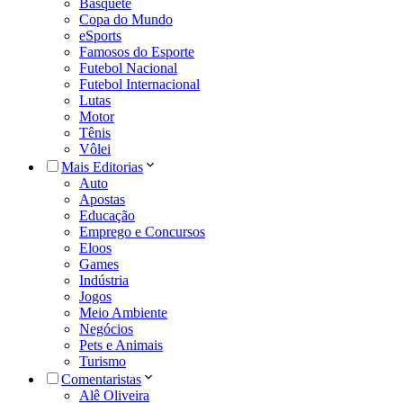
Basquete
Copa do Mundo
eSports
Famosos do Esporte
Futebol Nacional
Futebol Internacional
Lutas
Motor
Tênis
Vôlei
Mais Editorias
Auto
Apostas
Educação
Emprego e Concursos
Eloos
Games
Indústria
Jogos
Meio Ambiente
Negócios
Pets e Animais
Turismo
Comentaristas
Alê Oliveira