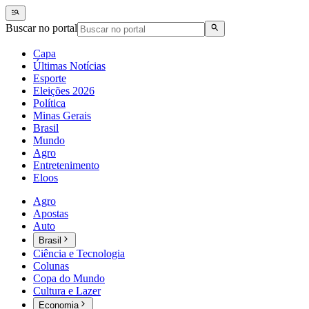
Buscar no portal
Capa
Últimas Notícias
Esporte
Eleições 2026
Política
Minas Gerais
Brasil
Mundo
Agro
Entretenimento
Eloos
Agro
Apostas
Auto
Brasil
Ciência e Tecnologia
Colunas
Copa do Mundo
Cultura e Lazer
Economia