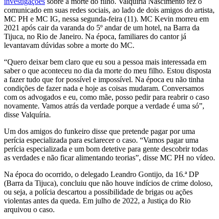
investigações
sobre a morte do filho. Valquíria Nascimento fez o
comunicado em suas redes sociais, ao lado de dois amigos do artista,
MC PH e MC IG, nessa segunda-feira (11). MC Kevin morreu em
2021 após cair da varanda do 5º andar de um hotel, na Barra da
Tijuca, no Rio de Janeiro. Na época, familiares do cantor já
levantavam dúvidas sobre a morte do MC.
“Quero deixar bem claro que eu sou a pessoa mais interessada em
saber o que aconteceu no dia da morte do meu filho. Estou disposta
a fazer tudo que for possível e impossível. Na época eu não tinha
condições de fazer nada e hoje as coisas mudaram. Conversamos
com os advogados e eu, como mãe, posso pedir para reabrir o caso
novamente. Vamos atrás da verdade porque a verdade é uma só”,
disse Valquíria.
Um dos amigos do funkeiro disse que pretende pagar por uma
perícia especializada para esclarecer o caso. “Vamos pagar uma
perícia especializada e um bom detetive para gente descobrir todas
as verdades e não ficar alimentando teorias”, disse MC PH no vídeo.
Na época do ocorrido, o delegado Leandro Gontijo, da 16.ª DP
(Barra da Tijuca), concluiu que não houve indícios de crime doloso,
ou seja, a polícia descartou a possibilidade de brigas ou ações
violentas antes da queda. Em julho de 2022, a Justiça do Rio
arquivou o caso.