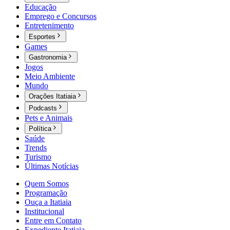
Educação
Emprego e Concursos
Entretenimento
Esportes
Games
Gastronomia
Jogos
Meio Ambiente
Mundo
Orações Itatiaia
Podcasts
Pets e Animais
Política
Saúde
Trends
Turismo
Últimas Notícias
Quem Somos
Programação
Ouça a Itatiaia
Institucional
Entre em Contato
Expediente Itatiaia