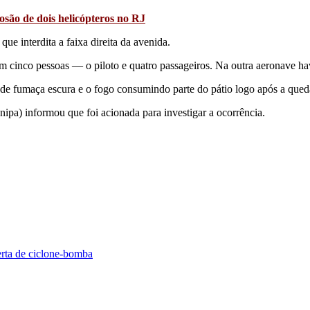
losão de dois helicópteros no RJ
ue interdita a faixa direita da avenida.
m cinco pessoas — o piloto e quatro passageiros. Na outra aeronave hav
 de fumaça escura e o fogo consumindo parte do pátio logo após a que
ipa) informou que foi acionada para investigar a ocorrência.
erta de ciclone-bomba