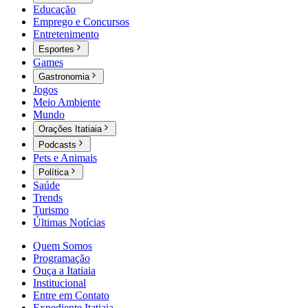
Educação
Emprego e Concursos
Entretenimento
Esportes
Games
Gastronomia
Jogos
Meio Ambiente
Mundo
Orações Itatiaia
Podcasts
Pets e Animais
Política
Saúde
Trends
Turismo
Últimas Notícias
Quem Somos
Programação
Ouça a Itatiaia
Institucional
Entre em Contato
Expediente Itatiaia