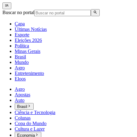
Buscar no portal
Capa
Últimas Notícias
Esporte
Eleições 2026
Política
Minas Gerais
Brasil
Mundo
Agro
Entretenimento
Eloos
Agro
Apostas
Auto
Brasil
Ciência e Tecnologia
Colunas
Copa do Mundo
Cultura e Lazer
Economia