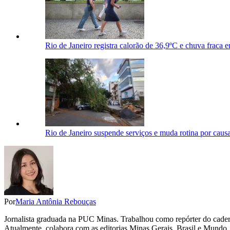
Rio de Janeiro registra calorão de 36,9ºC e chuva fraca
Rio de Janeiro suspende serviços e muda rotina por cau
Por
Maria Antônia Rebouças
Jornalista graduada na PUC Minas. Trabalhou como repórter do cadern
Atualmente, colabora com as editorias Minas Gerais, Brasil e Mundo.