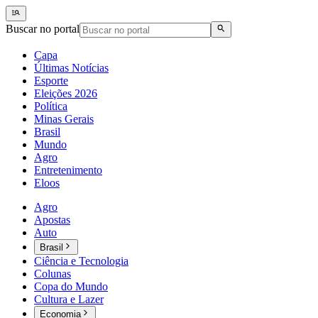
Buscar no portal
Capa
Últimas Notícias
Esporte
Eleições 2026
Política
Minas Gerais
Brasil
Mundo
Agro
Entretenimento
Eloos
Agro
Apostas
Auto
Brasil
Ciência e Tecnologia
Colunas
Copa do Mundo
Cultura e Lazer
Economia