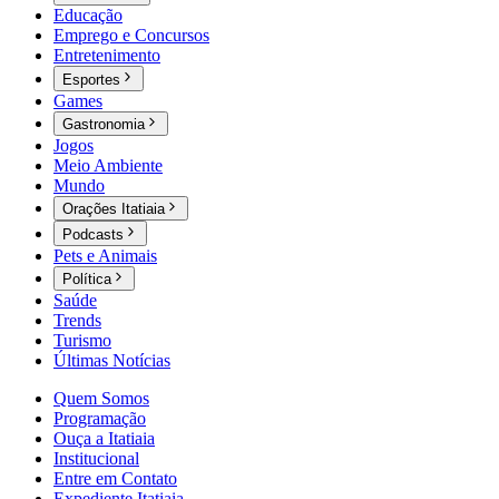
Educação
Emprego e Concursos
Entretenimento
Esportes
Games
Gastronomia
Jogos
Meio Ambiente
Mundo
Orações Itatiaia
Podcasts
Pets e Animais
Política
Saúde
Trends
Turismo
Últimas Notícias
Quem Somos
Programação
Ouça a Itatiaia
Institucional
Entre em Contato
Expediente Itatiaia