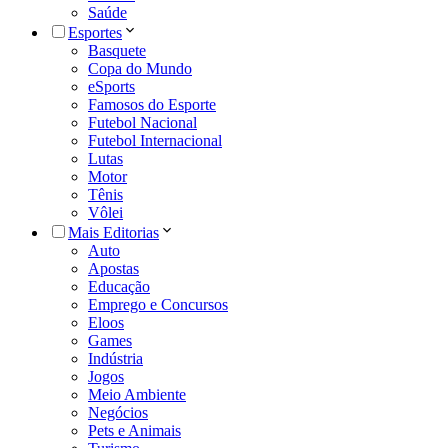
Saúde
Esportes
Basquete
Copa do Mundo
eSports
Famosos do Esporte
Futebol Nacional
Futebol Internacional
Lutas
Motor
Tênis
Vôlei
Mais Editorias
Auto
Apostas
Educação
Emprego e Concursos
Eloos
Games
Indústria
Jogos
Meio Ambiente
Negócios
Pets e Animais