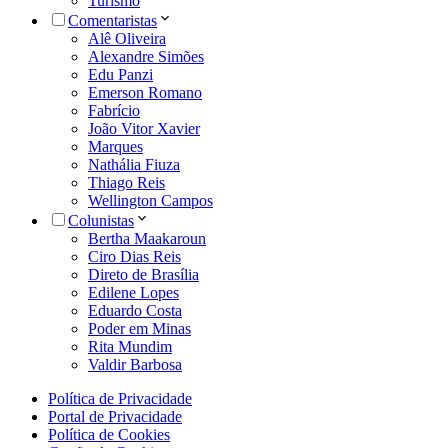
Turismo
Comentaristas
Alê Oliveira
Alexandre Simões
Edu Panzi
Emerson Romano
Fabrício
João Vitor Xavier
Marques
Nathália Fiuza
Thiago Reis
Wellington Campos
Colunistas
Bertha Maakaroun
Ciro Dias Reis
Direto de Brasília
Edilene Lopes
Eduardo Costa
Poder em Minas
Rita Mundim
Valdir Barbosa
Política de Privacidade
Portal de Privacidade
Política de Cookies