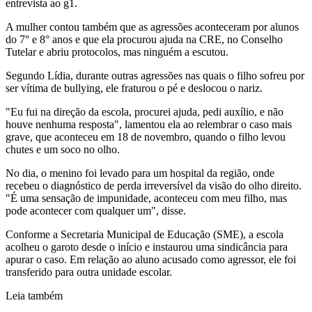
entrevista ao g1.
A mulher contou também que as agressões aconteceram por alunos
do 7° e 8° anos e que ela procurou ajuda na CRE, no Conselho
Tutelar e abriu protocolos, mas ninguém a escutou.
Segundo Lídia, durante outras agressões nas quais o filho sofreu por
ser vítima de bullying, ele fraturou o pé e deslocou o nariz.
"Eu fui na direção da escola, procurei ajuda, pedi auxílio, e não
houve nenhuma resposta", lamentou ela ao relembrar o caso mais
grave, que aconteceu em 18 de novembro, quando o filho levou
chutes e um soco no olho.
No dia, o menino foi levado para um hospital da região, onde
recebeu o diagnóstico de perda irreversível da visão do olho direito.
"É uma sensação de impunidade, aconteceu com meu filho, mas
pode acontecer com qualquer um", disse.
Conforme a Secretaria Municipal de Educação (SME), a escola
acolheu o garoto desde o início e instaurou uma sindicância para
apurar o caso. Em relação ao aluno acusado como agressor, ele foi
transferido para outra unidade escolar.
Leia também