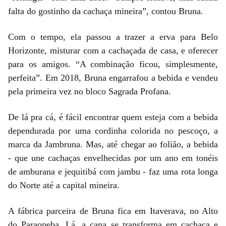
falta do gostinho da cachaça mineira”, contou Bruna.
Com o tempo, ela passou a trazer a erva para Belo
Horizonte, misturar com a cachaçada de casa, e oferecer
para os amigos. “A combinação ficou, simplesmente,
perfeita”. Em 2018, Bruna engarrafou a bebida e vendeu
pela primeira vez no bloco Sagrada Profana.
De lá pra cá, é fácil encontrar quem esteja com a bebida
dependurada por uma cordinha colorida no pescoço, a
marca da Jambruna. Mas, até chegar ao folião, a bebida
- que une cachaças envelhecidas por um ano em tonéis
de amburana e jequitibá com jambu - faz uma rota longa
do Norte até a capital mineira.
A fábrica parceira de Bruna fica em Itaverava, no Alto
do Paraopeba. Lá, a cana se transforma em cachaça e