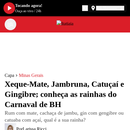
Tocando agora!
Belo Horizonte
Ouça ao vivo
/
24h
Capa
Minas Gerais
Xeque-Mate, Jambruna, Catuçaí e
Gingibre; conheça as rainhas do
Carnaval de BH
Rum com mate, cachaça de jambu, gin com gengibre ou
catuaba com açaí, qual é a sua rainha?
Por
Larissa Ricci