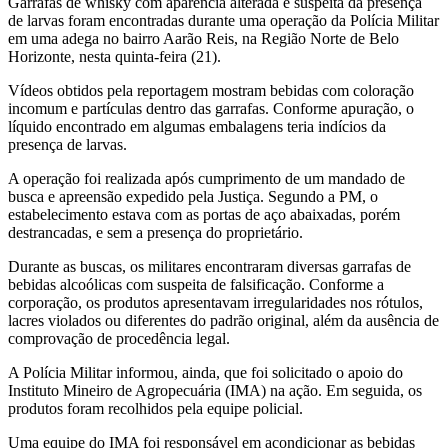
Garrafas de whisky com aparência alterada e suspeita da presença
de larvas foram encontradas durante uma operação da Polícia Militar
em uma adega no bairro Aarão Reis, na Região Norte de
Belo
Horizonte
, nesta quinta-feira (21).
Vídeos obtidos pela reportagem mostram bebidas com coloração
incomum e partículas dentro das garrafas. Conforme apuração, o
líquido encontrado em algumas embalagens teria indícios da
presença de larvas.
A operação foi realizada após cumprimento de um mandado de
busca e apreensão expedido pela Justiça. Segundo a PM, o
estabelecimento estava com as portas de aço abaixadas, porém
destrancadas, e sem a presença do proprietário.
Durante as buscas, os militares encontraram diversas garrafas de
bebidas alcoólicas com suspeita de falsificação. Conforme a
corporação, os produtos apresentavam irregularidades nos rótulos,
lacres violados ou diferentes do padrão original, além da ausência de
comprovação de procedência legal.
A Polícia Militar informou, ainda, que foi solicitado o apoio do
Instituto Mineiro de Agropecuária (IMA) na ação. Em seguida, os
produtos foram recolhidos pela equipe policial.
Uma equipe do IMA foi responsável em acondicionar as bebidas