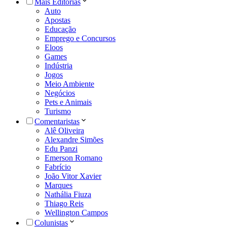
Mais Editorias
Auto
Apostas
Educação
Emprego e Concursos
Eloos
Games
Indústria
Jogos
Meio Ambiente
Negócios
Pets e Animais
Turismo
Comentaristas
Alê Oliveira
Alexandre Simões
Edu Panzi
Emerson Romano
Fabrício
João Vitor Xavier
Marques
Nathália Fiuza
Thiago Reis
Wellington Campos
Colunistas