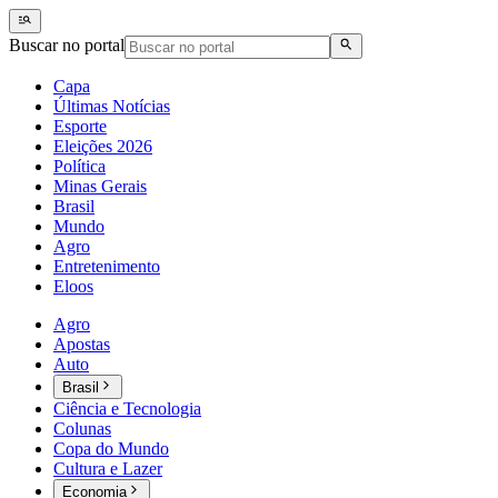
Buscar no portal
Capa
Últimas Notícias
Esporte
Eleições 2026
Política
Minas Gerais
Brasil
Mundo
Agro
Entretenimento
Eloos
Agro
Apostas
Auto
Brasil
Ciência e Tecnologia
Colunas
Copa do Mundo
Cultura e Lazer
Economia