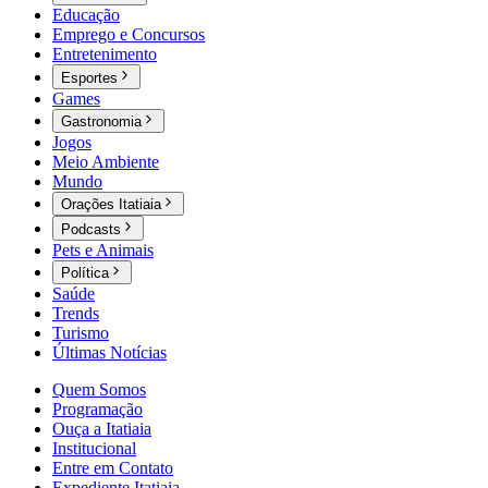
Educação
Emprego e Concursos
Entretenimento
Esportes
Games
Gastronomia
Jogos
Meio Ambiente
Mundo
Orações Itatiaia
Podcasts
Pets e Animais
Política
Saúde
Trends
Turismo
Últimas Notícias
Quem Somos
Programação
Ouça a Itatiaia
Institucional
Entre em Contato
Expediente Itatiaia