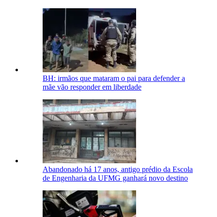
BH: irmãos que mataram o pai para defender a
mãe vão responder em liberdade
Abandonado há 17 anos, antigo prédio da Escola
de Engenharia da UFMG ganhará novo destino