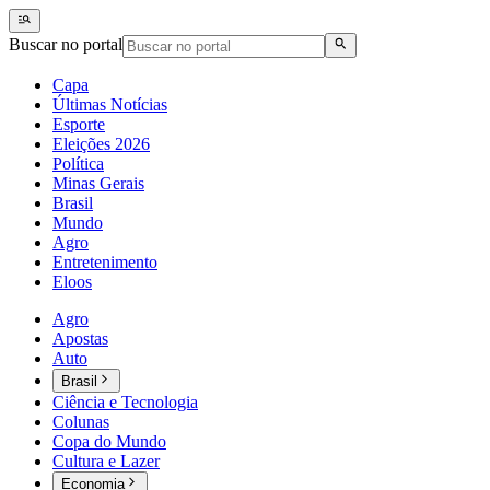
Buscar no portal
Capa
Últimas Notícias
Esporte
Eleições 2026
Política
Minas Gerais
Brasil
Mundo
Agro
Entretenimento
Eloos
Agro
Apostas
Auto
Brasil
Ciência e Tecnologia
Colunas
Copa do Mundo
Cultura e Lazer
Economia