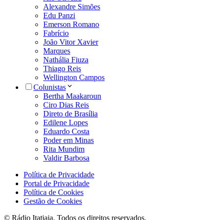
Alexandre Simões
Edu Panzi
Emerson Romano
Fabrício
João Vitor Xavier
Marques
Nathália Fiuza
Thiago Reis
Wellington Campos
Colunistas
Bertha Maakaroun
Ciro Dias Reis
Direto de Brasília
Edilene Lopes
Eduardo Costa
Poder em Minas
Rita Mundim
Valdir Barbosa
Política de Privacidade
Portal de Privacidade
Política de Cookies
Gestão de Cookies
© Rádio Itatiaia. Todos os direitos reservados.