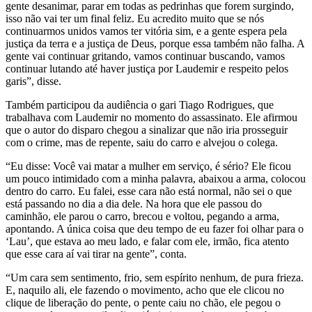
gente desanimar, parar em todas as pedrinhas que forem surgindo,
isso não vai ter um final feliz. Eu acredito muito que se nós
continuarmos unidos vamos ter vitória sim, e a gente espera pela
justiça da terra e a justiça de Deus, porque essa também não falha. A
gente vai continuar gritando, vamos continuar buscando, vamos
continuar lutando até haver justiça por Laudemir e respeito pelos
garis”, disse.
Também participou da audiência o gari Tiago Rodrigues, que
trabalhava com Laudemir no momento do assassinato. Ele afirmou
que o autor do disparo chegou a sinalizar que não iria prosseguir
com o crime, mas de repente, saiu do carro e alvejou o colega.
“Eu disse: Você vai matar a mulher em serviço, é sério? Ele ficou
um pouco intimidado com a minha palavra, abaixou a arma, colocou
dentro do carro. Eu falei, esse cara não está normal, não sei o que
está passando no dia a dia dele. Na hora que ele passou do
caminhão, ele parou o carro, brecou e voltou, pegando a arma,
apontando. A única coisa que deu tempo de eu fazer foi olhar para o
‘Lau’, que estava ao meu lado, e falar com ele, irmão, fica atento
que esse cara aí vai tirar na gente”, conta.
“Um cara sem sentimento, frio, sem espírito nenhum, de pura frieza.
E, naquilo ali, ele fazendo o movimento, acho que ele clicou no
clique de liberação do pente, o pente caiu no chão, ele pegou o