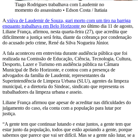
Tiago Rodrigues trabalhava com Laudemir no
momento do assassinato
•
Edson Costa / Itatiaia
A
viúva de Laudemir de Souza, gari morto com um tiro na barriga
enquanto trabalhava em Belo Horizonte
no último dia 11 de agosto,
Liliane França, afirmou, nesta quarta-feira (27), que acredita que
dificilmente a justiça será feita, diante da cobrança por condenação
do acusado pelo crime, René da Silva Nogueira Júnior.
A fala aconteceu em entrevista durante audiência pública que foi
realizada na Comissão de Educação, Ciência, Tecnologia, Cultura,
Desporto, Lazer e Turismo em audiência pública na Câmara
Municipal de Belo Horizonte, e contou com a presença de
advogados da família de Laudemir, representantes da
Superintendência de Limpeza Urbana (SLU), agentes da limpeza
municipal, e a diretoria do Sindeac, sindicato que representa os
trabalhadores da limpeza urbana e asseio.
Liliane França afirmou que apesar de acreditar nas dificuldades do
julgamento do caso, ela conta com a população para lutar por
justiça.
“A gente tem que continuar lutando e estar juntos, a gente tem que
estar junto da população, todos que estão apoiando a gente, porque
sabemos que parece que vai ser difícil. Mas se a gente não lutar, se a