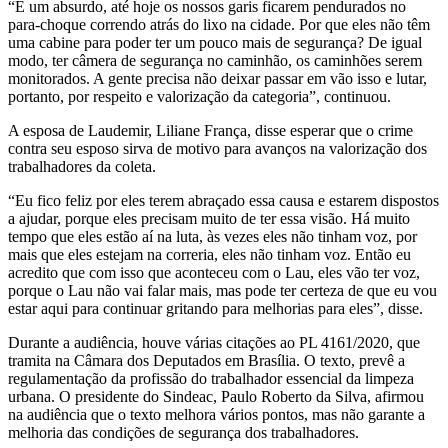
“É um absurdo, até hoje os nossos garis ficarem pendurados no
para-choque correndo atrás do lixo na cidade. Por que eles não têm
uma cabine para poder ter um pouco mais de segurança? De igual
modo, ter câmera de segurança no caminhão, os caminhões serem
monitorados. A gente precisa não deixar passar em vão isso e lutar,
portanto, por respeito e valorização da categoria”, continuou.
A esposa de Laudemir, Liliane França, disse esperar que o crime
contra seu esposo sirva de motivo para avanços na valorização dos
trabalhadores da coleta.
“Eu fico feliz por eles terem abraçado essa causa e estarem dispostos
a ajudar, porque eles precisam muito de ter essa visão. Há muito
tempo que eles estão aí na luta, às vezes eles não tinham voz, por
mais que eles estejam na correria, eles não tinham voz. Então eu
acredito que com isso que aconteceu com o Lau, eles vão ter voz,
porque o Lau não vai falar mais, mas pode ter certeza de que eu vou
estar aqui para continuar gritando para melhorias para eles”, disse.
Durante a audiência, houve várias citações ao PL 4161/2020, que
tramita na Câmara dos Deputados em Brasília. O texto, prevê a
regulamentação da profissão do trabalhador essencial da limpeza
urbana. O presidente do Sindeac, Paulo Roberto da Silva, afirmou
na audiência que o texto melhora vários pontos, mas não garante a
melhoria das condições de segurança dos trabalhadores.