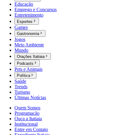
Educação
Emprego e Concursos
Entretenimento
Esportes
Games
Gastronomia
Jogos
Meio Ambiente
Mundo
Orações Itatiaia
Podcasts
Pets e Animais
Política
Saúde
Trends
Turismo
Últimas Notícias
Quem Somos
Programação
Ouça a Itatiaia
Institucional
Entre em Contato
Expediente Itatiaia