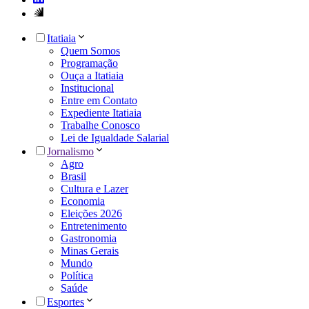
Itatiaia
Quem Somos
Programação
Ouça a Itatiaia
Institucional
Entre em Contato
Expediente Itatiaia
Trabalhe Conosco
Lei de Igualdade Salarial
Jornalismo
Agro
Brasil
Cultura e Lazer
Economia
Eleições 2026
Entretenimento
Gastronomia
Minas Gerais
Mundo
Política
Saúde
Esportes