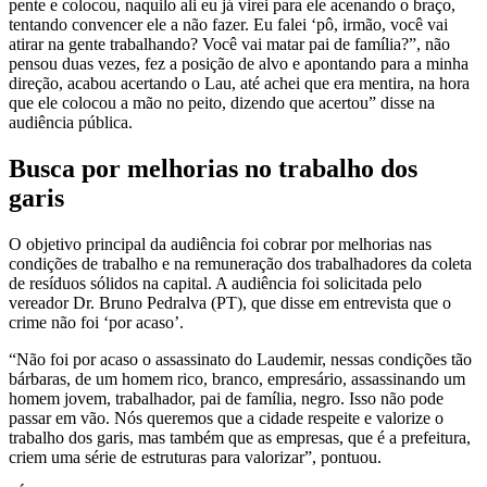
pente e colocou, naquilo ali eu já virei para ele acenando o braço,
tentando convencer ele a não fazer. Eu falei ‘pô, irmão, você vai
atirar na gente trabalhando? Você vai matar pai de família?”, não
pensou duas vezes, fez a posição de alvo e apontando para a minha
direção, acabou acertando o Lau, até achei que era mentira, na hora
que ele colocou a mão no peito, dizendo que acertou” disse na
audiência pública.
Busca por melhorias no trabalho dos
garis
O objetivo principal da audiência foi cobrar por melhorias nas
condições de trabalho e na remuneração dos trabalhadores da coleta
de resíduos sólidos na capital. A audiência foi solicitada pelo
vereador Dr. Bruno Pedralva (PT), que disse em entrevista que o
crime não foi ‘por acaso’.
“Não foi por acaso o assassinato do Laudemir, nessas condições tão
bárbaras, de um homem rico, branco, empresário, assassinando um
homem jovem, trabalhador, pai de família, negro. Isso não pode
passar em vão. Nós queremos que a cidade respeite e valorize o
trabalho dos garis, mas também que as empresas, que é a prefeitura,
criem uma série de estruturas para valorizar”, pontuou.