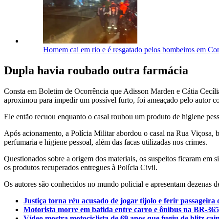
Homem cai em rio e é resgatado pelos bombeiros em C
Dupla havia roubado outra farmácia
Consta em Boletim de Ocorrência que Adisson Marden e Cátia Cecília 
aproximou para impedir um possível furto, foi ameaçado pelo autor 
Ele então recuou enquanto o casal roubou um produto de higiene pess
Após acionamento, a Polícia Militar abordou o casal na Rua Viçosa, b
perfumaria e higiene pessoal, além das facas utilizadas nos crimes.
Questionados sobre a origem dos materiais, os suspeitos ficaram em s
os produtos recuperados entregues à Polícia Civil.
Os autores são conhecidos no mundo policial e apresentam dezenas de 
Justiça torna réu acusado de jogar tijolo e ferir passageir
Motorista morre em batida entre carro e ônibus na BR-365
Vídeo mostra motociclista de 69 anos que fugiu de blitz c