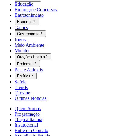
Educação
Emprego e Concursos
Entretenimento
Esportes
Games
Gastronomia
Jogos
Meio Ambiente
Mundo
Orações Itatiaia
Podcasts
Pets e Animais
Política
Saúde
Trends
Turismo
Últimas Notícias
Quem Somos
Programação
Ouça a Itatiaia
Institucional
Entre em Contato
Expediente Itatiaia