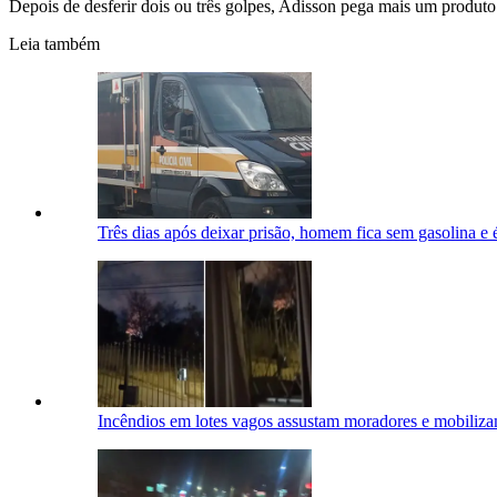
Depois de desferir dois ou três golpes, Adisson pega mais um produto
Leia também
Três dias após deixar prisão, homem fica sem gasolina e
Incêndios em lotes vagos assustam moradores e mobili