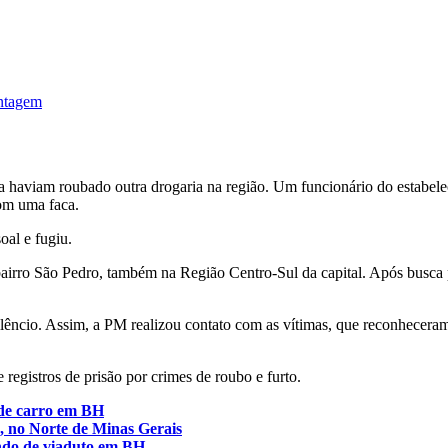
ontagem
haviam roubado outra drogaria na região. Um funcionário do estabelec
com uma faca.
oal e fugiu.
airro São Pedro, também na Região Centro-Sul da capital. Após busca p
ilêncio. Assim, a PM realizou contato com as vítimas, que reconhecera
registros de prisão por crimes de roubo e furto.
a de carro em BH
, no Norte de Minas Gerais
aindo de viaduto em BH