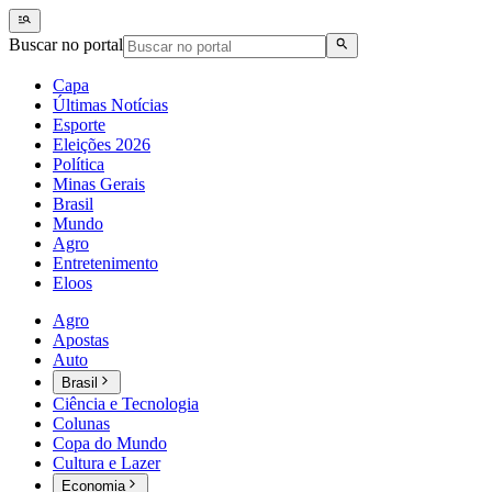
Buscar no portal
Capa
Últimas Notícias
Esporte
Eleições 2026
Política
Minas Gerais
Brasil
Mundo
Agro
Entretenimento
Eloos
Agro
Apostas
Auto
Brasil
Ciência e Tecnologia
Colunas
Copa do Mundo
Cultura e Lazer
Economia