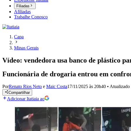
Filiadas
Afiliadas
Trabalhe Conosco
Capa
Minas Gerais
Vídeo: vendedora usa banco de plástico p
Funcionária de drogaria entrou em confron
Por
Renato Rios Neto
e
Maic Costa
17/11/2025 às 20h40
•
Atualizado
Compartilhar
Adicionar Itatiaia ao