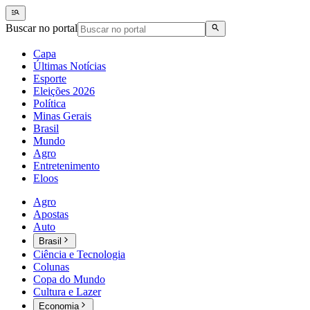
Buscar no portal
Capa
Últimas Notícias
Esporte
Eleições 2026
Política
Minas Gerais
Brasil
Mundo
Agro
Entretenimento
Eloos
Agro
Apostas
Auto
Brasil
Ciência e Tecnologia
Colunas
Copa do Mundo
Cultura e Lazer
Economia