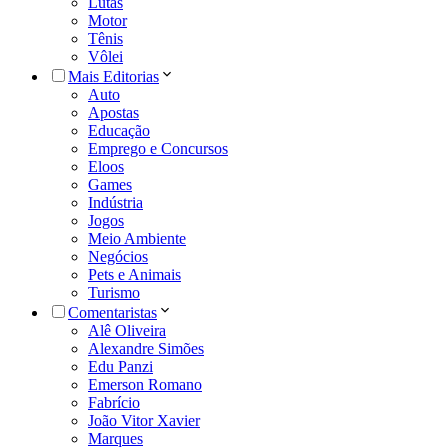
Lutas
Motor
Tênis
Vôlei
Mais Editorias
Auto
Apostas
Educação
Emprego e Concursos
Eloos
Games
Indústria
Jogos
Meio Ambiente
Negócios
Pets e Animais
Turismo
Comentaristas
Alê Oliveira
Alexandre Simões
Edu Panzi
Emerson Romano
Fabrício
João Vitor Xavier
Marques