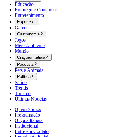
Educação
Emprego e Concursos
Entretenimento
Esportes
Games
Gastronomia
Jogos
Meio Ambiente
Mundo
Orações Itatiaia
Podcasts
Pets e Animais
Política
Saúde
Trends
Turismo
Últimas Notícias
Quem Somos
Programação
Ouça a Itatiaia
Institucional
Entre em Contato
Expediente Itatiaia