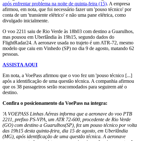
após enfrentar problema na noite de quinta-feira (15)
. A empresa
afirmou, em nota, que foi necessário fazer um 'pouso técnico' por
conta de um 'transiente elétrico' e não uma pane elétrica, como
divulgado inicialmente.
O voo 2211 saiu de Rio Verde às 18h03 com destino a Guarulhos,
mas pousou em Uberlândia às 19h15, segundo dados do
FlightRadar24. A aeronave usada no trajeto é um ATR-72, mesmo
modelo que caiu em Vinhedo (SP) no dia 9 de agosto, matando 62
pessoas.
ASSISTA AQUI
Em nota, a VoePass afirmou que o voo fez um 'pouso técnico [...]
após a identificação de uma questão técnica. A companhia afirmou
que os 38 passageiros serão reacomodados para seguirem até o
destino.
Confira o posicionamento da VoePass na íntegra:
'A VOEPASS Linhas Aéreas informa que a aeronave do voo PTB
2211, prefixo PS-VPA, um ATR 72-600, procedente de Rio Verde
(GO) com destino a Guarulhos(SP), fez um pouso técnico por volta
das 19h15 desta quinta-feira, dia 15 de agosto, em Uberlândia
(MG), após identificação de uma questão técnica. A aeronave