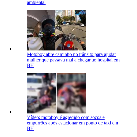
ambiental
Motoboy abre caminho no trânsito para ajudar
mulher que passava mal a chegar ao hospital em
BH
Vídeo: motoboy é agredido com socos e
empurrões após estacionar em ponto de taxi em
BH