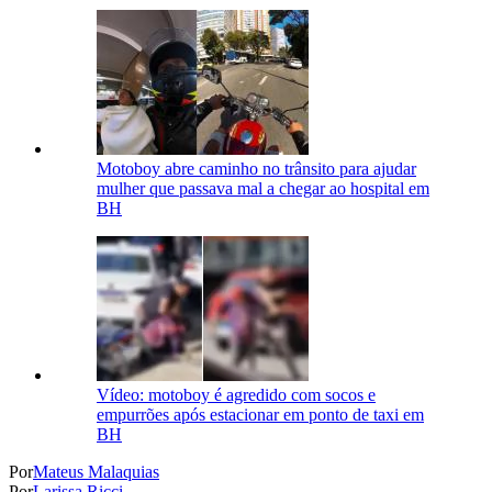
Motoboy abre caminho no trânsito para ajudar
mulher que passava mal a chegar ao hospital em
BH
Vídeo: motoboy é agredido com socos e
empurrões após estacionar em ponto de taxi em
BH
Por
Mateus Malaquias
Por
Larissa Ricci