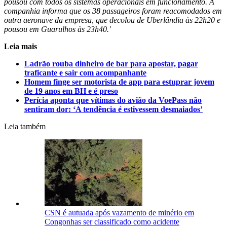
pousou com todos os sistemas operacionais em funcionamento. A
companhia informa que os 38 passageiros foram reacomodados em
outra aeronave da empresa, que decolou de Uberlândia às 22h20 e
pousou em Guarulhos às 23h40.'
Leia mais
Ladrão rouba dinheiro de bar para apostar, pagar
traficante e sair com acompanhante
Homem finge ser motorista de app para estuprar jovem
de 19 anos em BH e é preso
Perícia aponta que vítimas do avião da VoePass não
sentiram dor: ‘A tendência é estivessem desmaiados’
Leia também
CSN é autuada após vazamento de minério em
Congonhas ser classificado como acidente