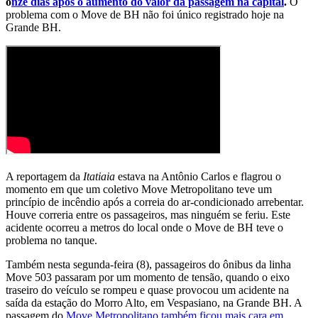
o
nze dias após o aumento do valor da passagem na capital
.
O
problema com o Move de BH não foi único registrado hoje na
Grande BH.
A reportagem da
Itatiaia
estava na Antônio Carlos e flagrou o
momento em que um coletivo Move Metropolitano teve um
princípio de incêndio após a correia do ar-condicionado arrebentar.
Houve correria entre os passageiros, mas ninguém se feriu. Este
acidente ocorreu a metros do local onde o Move de BH teve o
problema no tanque.
Também nesta segunda-feira (8), passageiros do ônibus da linha
Move 503 passaram por um momento de tensão, quando o eixo
traseiro do veículo se rompeu e quase provocou um acidente na
saída da estação do Morro Alto, em Vespasiano, na Grande BH. A
passagem do
Move Metropolitano também ficou mais cara em