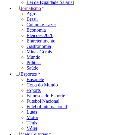
Lei de Igualdade Salarial
Jornalismo
Agro
Brasil
Cultura e Lazer
Economia
Eleições 2026
Entretenimento
Gastronomia
Minas Gerais
Mundo
Política
Saúde
Esportes
Basquete
Copa do Mundo
eSports
Famosos do Esporte
Futebol Nacional
Futebol Internacional
Lutas
Motor
Tênis
Vôlei
Mais Editorias