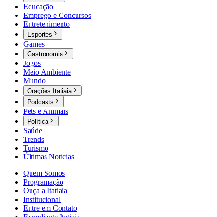
Educação
Emprego e Concursos
Entretenimento
Esportes
Games
Gastronomia
Jogos
Meio Ambiente
Mundo
Orações Itatiaia
Podcasts
Pets e Animais
Política
Saúde
Trends
Turismo
Últimas Notícias
Quem Somos
Programação
Ouça a Itatiaia
Institucional
Entre em Contato
Expediente Itatiaia