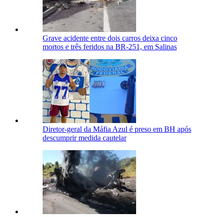
Grave acidente entre dois carros deixa cinco
mortos e três feridos na BR-251, em Salinas
Diretor-geral da Máfia Azul é preso em BH após
descumprir medida cautelar