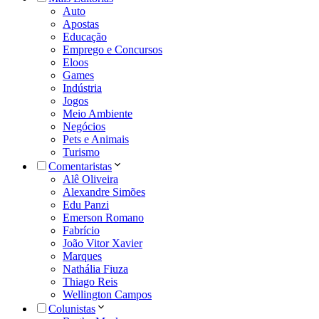
Auto
Apostas
Educação
Emprego e Concursos
Eloos
Games
Indústria
Jogos
Meio Ambiente
Negócios
Pets e Animais
Turismo
Comentaristas
Alê Oliveira
Alexandre Simões
Edu Panzi
Emerson Romano
Fabrício
João Vitor Xavier
Marques
Nathália Fiuza
Thiago Reis
Wellington Campos
Colunistas