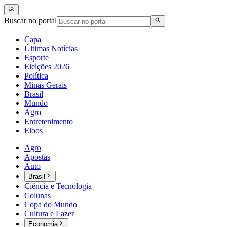
Buscar no portal
Capa
Últimas Notícias
Esporte
Eleições 2026
Política
Minas Gerais
Brasil
Mundo
Agro
Entretenimento
Eloos
Agro
Apostas
Auto
Brasil
Ciência e Tecnologia
Colunas
Copa do Mundo
Cultura e Lazer
Economia