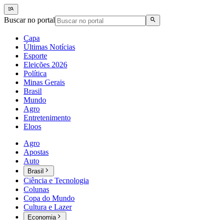
Buscar no portal
Capa
Últimas Notícias
Esporte
Eleições 2026
Política
Minas Gerais
Brasil
Mundo
Agro
Entretenimento
Eloos
Agro
Apostas
Auto
Brasil
Ciência e Tecnologia
Colunas
Copa do Mundo
Cultura e Lazer
Economia