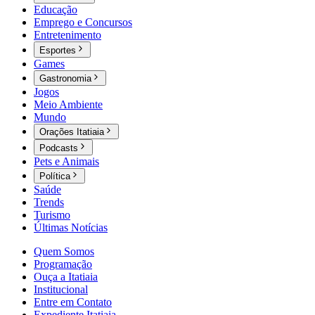
Educação
Emprego e Concursos
Entretenimento
Esportes
Games
Gastronomia
Jogos
Meio Ambiente
Mundo
Orações Itatiaia
Podcasts
Pets e Animais
Política
Saúde
Trends
Turismo
Últimas Notícias
Quem Somos
Programação
Ouça a Itatiaia
Institucional
Entre em Contato
Expediente Itatiaia