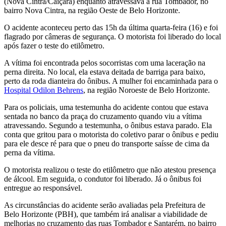
(Nova Cintra/Caiçara) enquanto atravessava a rua Tombador, no
bairro Nova Cintra, na região Oeste de Belo Horizonte.
O acidente aconteceu perto das 15h da última quarta-feira (16) e foi
flagrado por câmeras de segurança. O motorista foi liberado do local
após fazer o teste do etilômetro.
A vítima foi encontrada pelos socorristas com uma laceração na
perna direita. No local, ela estava deitada de barriga para baixo,
perto da roda dianteira do ônibus. A mulher foi encaminhada para o
Hospital Odilon Behrens
, na região Noroeste de Belo Horizonte.
Para os policiais, uma testemunha do acidente contou que estava
sentada no banco da praça do cruzamento quando viu a vítima
atravessando. Segundo a testemunha, o ônibus estava parado. Ela
conta que gritou para o motorista do coletivo parar o ônibus e pediu
para ele desce ré para que o pneu do transporte saísse de cima da
perna da vítima.
O motorista realizou o teste do etilômetro que não atestou presença
de álcool. Em seguida, o condutor foi liberado. Já o ônibus foi
entregue ao responsável.
As circunstâncias do acidente serão avaliadas pela Prefeitura de
Belo Horizonte (PBH), que também irá analisar a viabilidade de
melhorias no cruzamento das ruas Tombador e Santarém, no bairro