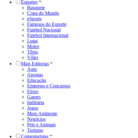
Esportes
Basquete
Copa do Mundo
eSports
Famosos do Esporte
Futebol Nacional
Futebol Internacional
Lutas
Motor
Tênis
Vôlei
Mais Editorias
Auto
Apostas
Educação
Emprego e Concursos
Eloos
Games
Indústria
Jogos
Meio Ambiente
Negócios
Pets e Animais
Turismo
Comentaristas