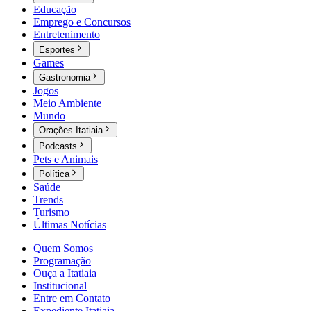
Educação
Emprego e Concursos
Entretenimento
Esportes
Games
Gastronomia
Jogos
Meio Ambiente
Mundo
Orações Itatiaia
Podcasts
Pets e Animais
Política
Saúde
Trends
Turismo
Últimas Notícias
Quem Somos
Programação
Ouça a Itatiaia
Institucional
Entre em Contato
Expediente Itatiaia