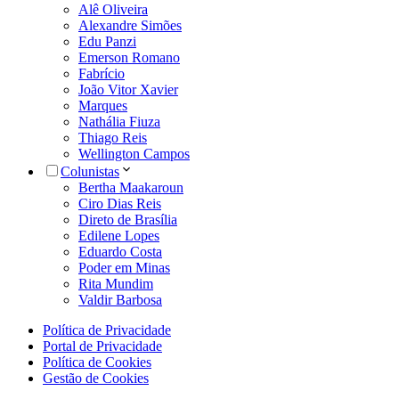
Alê Oliveira
Alexandre Simões
Edu Panzi
Emerson Romano
Fabrício
João Vitor Xavier
Marques
Nathália Fiuza
Thiago Reis
Wellington Campos
Colunistas
Bertha Maakaroun
Ciro Dias Reis
Direto de Brasília
Edilene Lopes
Eduardo Costa
Poder em Minas
Rita Mundim
Valdir Barbosa
Política de Privacidade
Portal de Privacidade
Política de Cookies
Gestão de Cookies