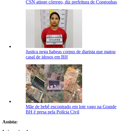
CSN atinge córrego, diz prefeitura de Congonhas
Justiça nega habeas corpus de diarista que matou
casal de idosos em BH
Mãe de bebê encontrado em lote vago na Grande
BH é presa pela Polícia Civil
Assista: