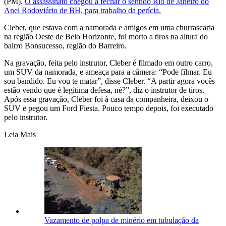
(PM).
O assassinato chegou a fechar o sentido Rio de Janeiro do
Anel Rodoviário de BH, para trabalho da perícia.
Cleber, que estava com a namorada e amigos em uma churrascaria
na região Oeste de Belo Horizonte, foi morto a tiros na altura do
bairro Bonsucesso, região do Barreiro.
Na gravação, feita pelo instrutor, Cleber é filmado em outro carro,
um SUV da namorada, e ameaça para a câmera: “Pode filmar. Eu
sou bandido. Eu vou te matar”, disse Cleber. “A partir agora vocês
estão vendo que é legítima defesa, né?”, diz o instrutor de tiros.
Após essa gravação, Cleber foi à casa da companheira, deixou o
SUV e pegou um Ford Fiesta. Pouco tempo depois, foi executado
pelo instrutor.
Leia Mais
Vazamento de polpa de minério em tubulação da