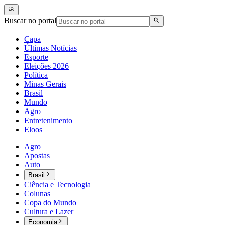
Buscar no portal
Capa
Últimas Notícias
Esporte
Eleições 2026
Política
Minas Gerais
Brasil
Mundo
Agro
Entretenimento
Eloos
Agro
Apostas
Auto
Brasil
Ciência e Tecnologia
Colunas
Copa do Mundo
Cultura e Lazer
Economia