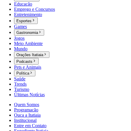
Educação
Emprego e Concursos
Entretenimento
Esportes
Games
Gastronomia
Jogos
Meio Ambiente
Mundo
Orações Itatiaia
Podcasts
Pets e Animais
Política
Saúde
Trends
Turismo
Últimas Notícias
Quem Somos
Programação
Ouça a Itatiaia
Institucional
Entre em Contato
Expediente Itatiaia