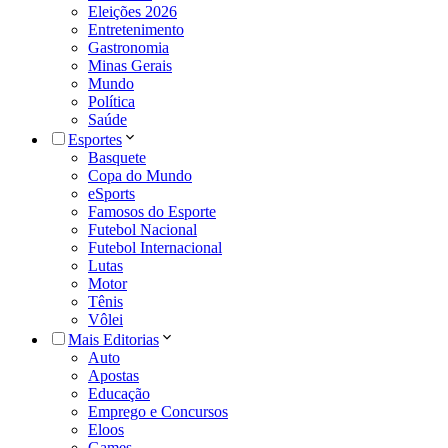
Eleições 2026
Entretenimento
Gastronomia
Minas Gerais
Mundo
Política
Saúde
Esportes
Basquete
Copa do Mundo
eSports
Famosos do Esporte
Futebol Nacional
Futebol Internacional
Lutas
Motor
Tênis
Vôlei
Mais Editorias
Auto
Apostas
Educação
Emprego e Concursos
Eloos
Games