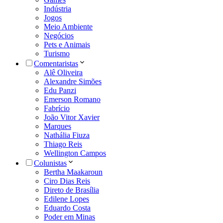
Indústria
Jogos
Meio Ambiente
Negócios
Pets e Animais
Turismo
Comentaristas
Alê Oliveira
Alexandre Simões
Edu Panzi
Emerson Romano
Fabrício
João Vitor Xavier
Marques
Nathália Fiuza
Thiago Reis
Wellington Campos
Colunistas
Bertha Maakaroun
Ciro Dias Reis
Direto de Brasília
Edilene Lopes
Eduardo Costa
Poder em Minas