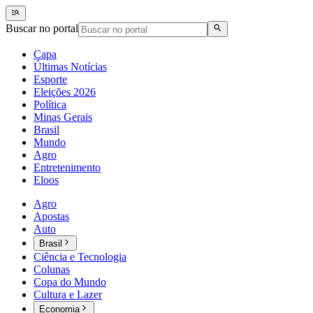
Buscar no portal
Capa
Últimas Notícias
Esporte
Eleições 2026
Política
Minas Gerais
Brasil
Mundo
Agro
Entretenimento
Eloos
Agro
Apostas
Auto
Brasil
Ciência e Tecnologia
Colunas
Copa do Mundo
Cultura e Lazer
Economia