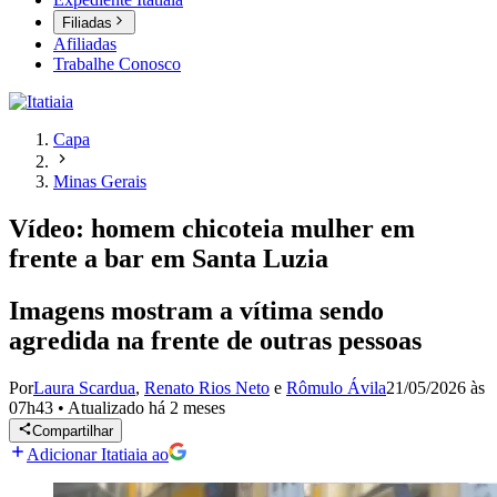
Filiadas
Afiliadas
Trabalhe Conosco
Capa
Minas Gerais
Vídeo: homem chicoteia mulher em
frente a bar em Santa Luzia
Imagens mostram a vítima sendo
agredida na frente de outras pessoas
Por
Laura Scardua
,
Renato Rios Neto
e
Rômulo Ávila
21/05/2026 às
07h43
•
Atualizado
há 2 meses
Compartilhar
Adicionar Itatiaia ao