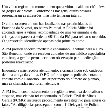
Um vídeo registrou o momento em que a vítima, caída no chão, leva
os golpes de chicote. Conforme as imagens, outras pessoas
presenciaram as agressões, mas não tentaram intervir.
O crime ocorreu em um bar localizado nas proximidades da
Pracinha da Savassi, no bairro Palmital. A Polícia Militar foi
acionada após a vítima, acompanhada de uma testemunha e da
criança, comparecer à sede da 69ª Cia da PM para relatar o ocorrido.
O agressor foi identificado apenas pelo primeiro nome.
A PM prestou socorro imediato e encaminhou a vítima para a UPA
São Benedito, onde ela recebeu cuidados de um médico especialista
em cirurgia geral e permaneceu em observação para medicação e
posterior reavaliação.
Enquanto a mãe recebia atendimento, a criança ficou sob cuidados
de uma amiga da vítima. O BO informa que os policiais tentaram
contato com o Conselho Tutelar por meio do número de plantão,
mas as chamadas não foram atendidas.
A PM fez intenso rastreamento na região na tentativa de localizar o
suspeito, mas ele não foi encontrado. A Polícia Civil de Minas
Gerais (PCMG) instaurou procedimento investigativo para apurar os
fatos. "As diligências prosseguem com a 1ª Delegacia de Polícia