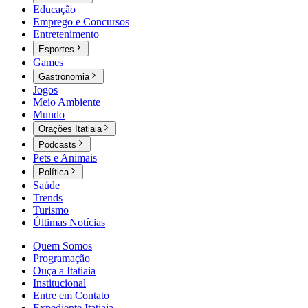
Educação
Emprego e Concursos
Entretenimento
Esportes
Games
Gastronomia
Jogos
Meio Ambiente
Mundo
Orações Itatiaia
Podcasts
Pets e Animais
Política
Saúde
Trends
Turismo
Últimas Notícias
Quem Somos
Programação
Ouça a Itatiaia
Institucional
Entre em Contato
Expediente Itatiaia