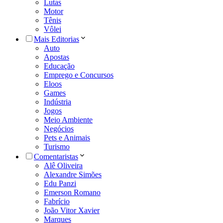
Lutas
Motor
Tênis
Vôlei
Mais Editorias
Auto
Apostas
Educação
Emprego e Concursos
Eloos
Games
Indústria
Jogos
Meio Ambiente
Negócios
Pets e Animais
Turismo
Comentaristas
Alê Oliveira
Alexandre Simões
Edu Panzi
Emerson Romano
Fabrício
João Vitor Xavier
Marques