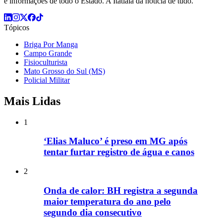
e informações de todo o Estado. A Itatiaia dá notícia de tudo.
Tópicos
Briga Por Manga
Campo Grande
Fisioculturista
Mato Grosso do Sul (MS)
Policial Militar
Mais Lidas
1
‘Elias Maluco’ é preso em MG após
tentar furtar registro de água e canos
2
Onda de calor: BH registra a segunda
maior temperatura do ano pelo
segundo dia consecutivo