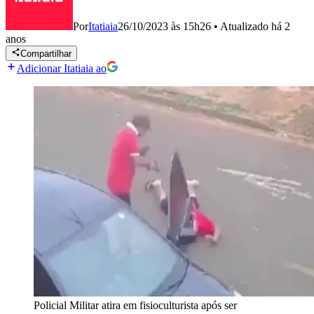
Por
Itatiaia
26/10/2023 às 15h26
•
Atualizado
há 2
anos
Compartilhar
Adicionar Itatiaia ao
Policial Militar atira em fisioculturista após ser