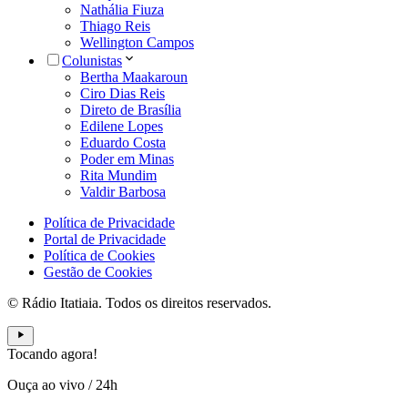
Nathália Fiuza
Thiago Reis
Wellington Campos
Colunistas
Bertha Maakaroun
Ciro Dias Reis
Direto de Brasília
Edilene Lopes
Eduardo Costa
Poder em Minas
Rita Mundim
Valdir Barbosa
Política de Privacidade
Portal de Privacidade
Política de Cookies
Gestão de Cookies
© Rádio Itatiaia. Todos os direitos reservados.
Tocando agora!
Ouça ao vivo
/
24h