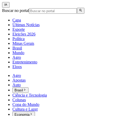
Buscar no portal
Capa
Últimas Notícias
Esporte
Eleições 2026
Política
Minas Gerais
Brasil
Mundo
Agro
Entretenimento
Eloos
Agro
Apostas
Auto
Brasil
Ciência e Tecnologia
Colunas
Copa do Mundo
Cultura e Lazer
Economia