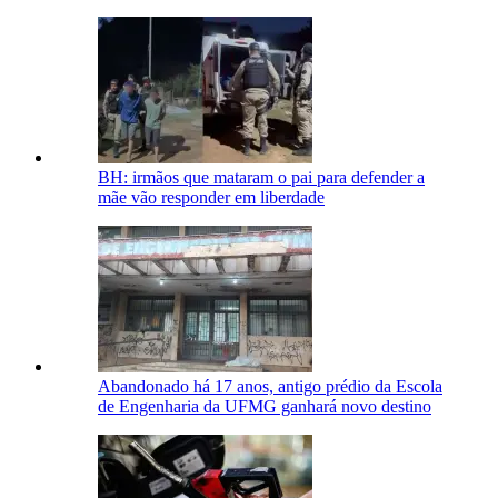
BH: irmãos que mataram o pai para defender a
mãe vão responder em liberdade
Abandonado há 17 anos, antigo prédio da Escola
de Engenharia da UFMG ganhará novo destino