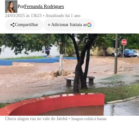
Por
Fernanda Rodrigues
24/03/2025 às 13h23
•
Atualizado
há 1 ano
Compartilhar
Adicionar Itatiaia ao
Chuva alagou rua no vale do Jatobá
•
Imagem cedida à Itatiaia