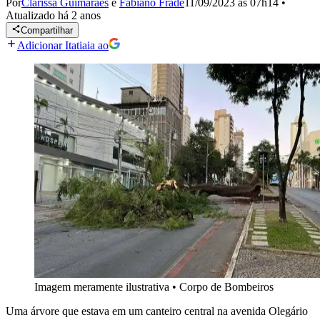
Por
Clarissa Guimarães
e
Fabiano Frade
11/09/2023 às 07h14
•
Atualizado
há 2 anos
Compartilhar
Adicionar Itatiaia ao
Imagem meramente ilustrativa
•
Corpo de Bombeiros
Uma árvore que estava em um canteiro central na avenida Olegário