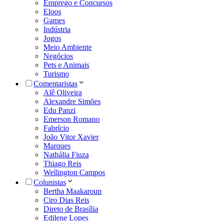
Emprego e Concursos
Eloos
Games
Indústria
Jogos
Meio Ambiente
Negócios
Pets e Animais
Turismo
Comentaristas
Alê Oliveira
Alexandre Simões
Edu Panzi
Emerson Romano
Fabrício
João Vitor Xavier
Marques
Nathália Fiuza
Thiago Reis
Wellington Campos
Colunistas
Bertha Maakaroun
Ciro Dias Reis
Direto de Brasília
Edilene Lopes