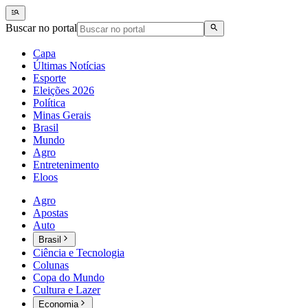
Buscar no portal
Capa
Últimas Notícias
Esporte
Eleições 2026
Política
Minas Gerais
Brasil
Mundo
Agro
Entretenimento
Eloos
Agro
Apostas
Auto
Brasil
Ciência e Tecnologia
Colunas
Copa do Mundo
Cultura e Lazer
Economia