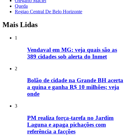
Olegario Maciel
Queda
Regiao Central De Belo Horizonte
Mais Lidas
1
Vendaval em MG: veja quais são as
389 cidades sob alerta do Inmet
2
Bolão de cidade na Grande BH acerta
a quina e ganha R$ 10 milhões; veja
onde
3
PM realiza força-tarefa no Jardim
Laguna e apaga pichações com
referência a facções