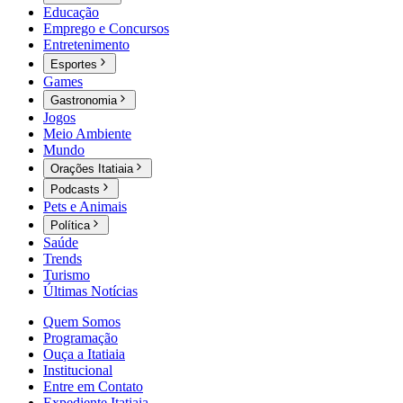
Educação
Emprego e Concursos
Entretenimento
Esportes
Games
Gastronomia
Jogos
Meio Ambiente
Mundo
Orações Itatiaia
Podcasts
Pets e Animais
Política
Saúde
Trends
Turismo
Últimas Notícias
Quem Somos
Programação
Ouça a Itatiaia
Institucional
Entre em Contato
Expediente Itatiaia