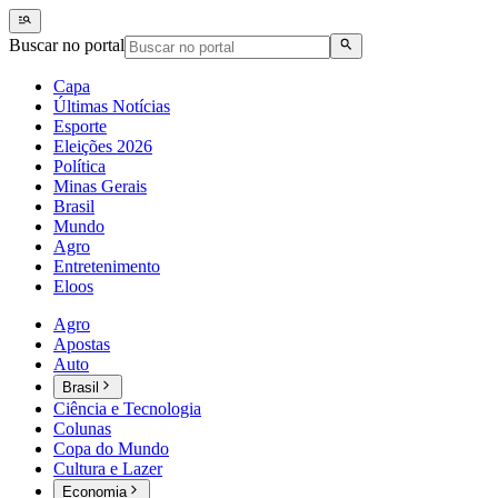
Buscar no portal
Capa
Últimas Notícias
Esporte
Eleições 2026
Política
Minas Gerais
Brasil
Mundo
Agro
Entretenimento
Eloos
Agro
Apostas
Auto
Brasil
Ciência e Tecnologia
Colunas
Copa do Mundo
Cultura e Lazer
Economia