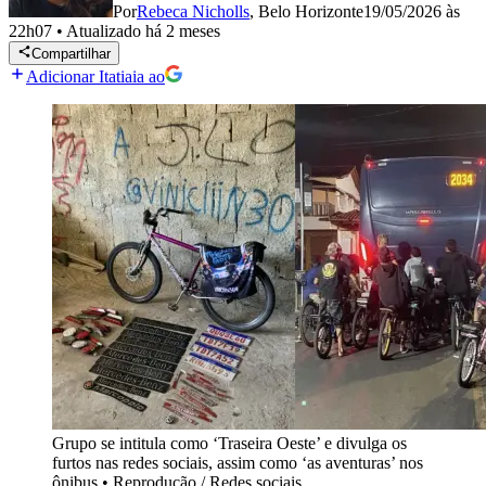
Por
Rebeca Nicholls
,
Belo Horizonte
19/05/2026 às
22h07
•
Atualizado
há 2 meses
Compartilhar
Adicionar Itatiaia ao
Grupo se intitula como ‘Traseira Oeste’ e divulga os
furtos nas redes sociais, assim como ‘as aventuras’ nos
ônibus
•
Reprodução / Redes sociais