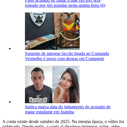
Filho acusado de matar a mãe em BH será
julgado por júri popular nesta quinta-feira (6)
Suspeito de integrar facção ligada ao Comando
Vermelho é preso com drogas em Contagem
Justiça marca data do julgamento do acusado de
matar estudante em Juatuba
A conta existe desde outubro de 2025. Na mesma época, o vídeo foi
publicado. Desde então, a conta já divulgou inúmeras ações, além