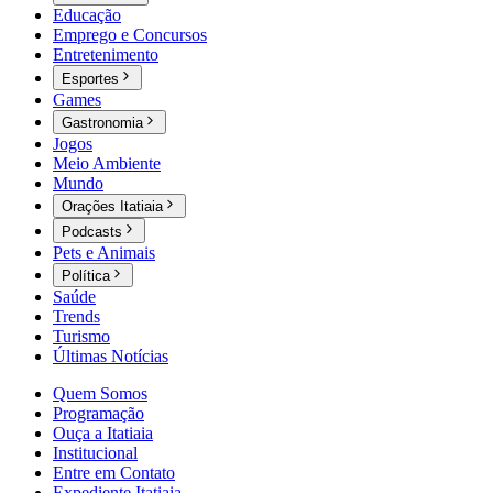
Educação
Emprego e Concursos
Entretenimento
Esportes
Games
Gastronomia
Jogos
Meio Ambiente
Mundo
Orações Itatiaia
Podcasts
Pets e Animais
Política
Saúde
Trends
Turismo
Últimas Notícias
Quem Somos
Programação
Ouça a Itatiaia
Institucional
Entre em Contato
Expediente Itatiaia