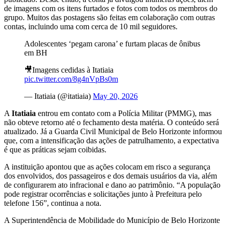
de imagens com os itens furtados e fotos com todos os membros do
grupo. Muitos das postagens são feitas em colaboração com outras
contas, incluindo uma com cerca de 10 mil seguidores.
Adolescentes ‘pegam carona’ e furtam placas de ônibus
em BH
🎥Imagens cedidas à Itatiaia
pic.twitter.com/8g4nVpBs0m
— Itatiaia (@itatiaia)
May 20, 2026
A
Itatiaia
entrou em contato com a Polícia Militar (PMMG), mas
não obteve retorno até o fechamento desta matéria. O conteúdo será
atualizado. Já a Guarda Civil Municipal de Belo Horizonte informou
que, com a intensificação das ações de patrulhamento, a expectativa
é que as práticas sejam coibidas.
A instituição apontou que as ações colocam em risco a segurança
dos envolvidos, dos passageiros e dos demais usuários da via, além
de configurarem ato infracional e dano ao patrimônio. “A população
pode registrar ocorrências e solicitações junto à Prefeitura pelo
telefone 156”, continua a nota.
A Superintendência de Mobilidade do Município de Belo Horizonte