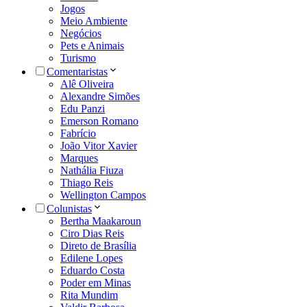
Jogos
Meio Ambiente
Negócios
Pets e Animais
Turismo
Comentaristas
Alê Oliveira
Alexandre Simões
Edu Panzi
Emerson Romano
Fabrício
João Vitor Xavier
Marques
Nathália Fiuza
Thiago Reis
Wellington Campos
Colunistas
Bertha Maakaroun
Ciro Dias Reis
Direto de Brasília
Edilene Lopes
Eduardo Costa
Poder em Minas
Rita Mundim