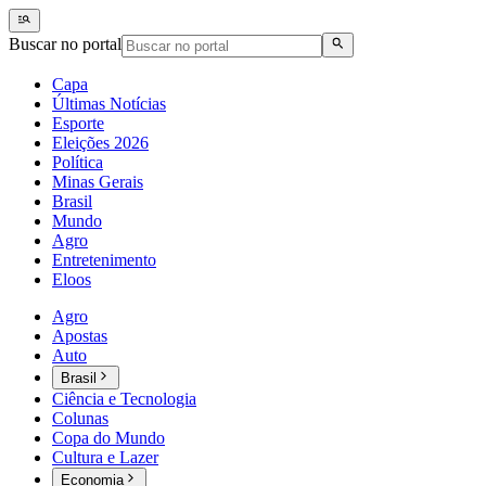
Buscar no portal
Capa
Últimas Notícias
Esporte
Eleições 2026
Política
Minas Gerais
Brasil
Mundo
Agro
Entretenimento
Eloos
Agro
Apostas
Auto
Brasil
Ciência e Tecnologia
Colunas
Copa do Mundo
Cultura e Lazer
Economia