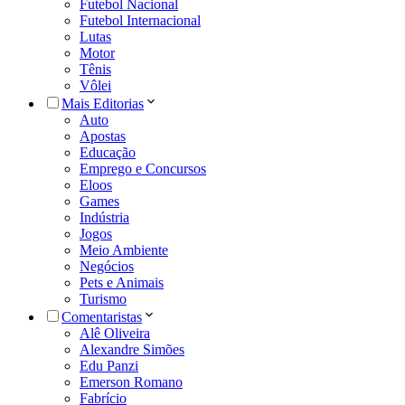
Futebol Nacional
Futebol Internacional
Lutas
Motor
Tênis
Vôlei
Mais Editorias
Auto
Apostas
Educação
Emprego e Concursos
Eloos
Games
Indústria
Jogos
Meio Ambiente
Negócios
Pets e Animais
Turismo
Comentaristas
Alê Oliveira
Alexandre Simões
Edu Panzi
Emerson Romano
Fabrício