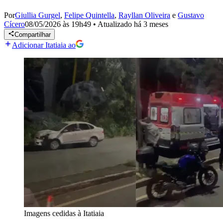
Por
Giullia Gurgel
,
Felipe Quintella
,
Rayllan Oliveira
e
Gustavo
Cícero
08/05/2026 às 19h49
•
Atualizado
há 3 meses
Compartilhar
Adicionar Itatiaia ao
Imagens cedidas à Itatiaia