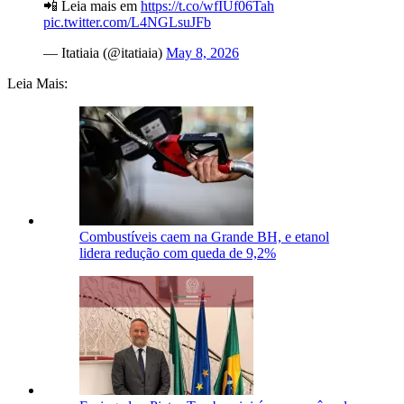
📲 Leia mais em
https://t.co/wfIUf06Tah
pic.twitter.com/L4NGLsuJFb
— Itatiaia (@itatiaia)
May 8, 2026
Leia Mais:
Combustíveis caem na Grande BH, e etanol
lidera redução com queda de 9,2%