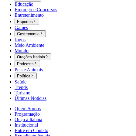
Educação
Emprego e Concursos
Entretenimento
Esportes
Games
Gastronomia
Jogos
Meio Ambiente
Mundo
Orações Itatiaia
Podcasts
Pets e Animais
Política
Saúde
Trends
Turismo
Últimas Notícias
Quem Somos
Programação
Ouça a Itatiaia
Institucional
Entre em Contato
Expediente Itatiaia