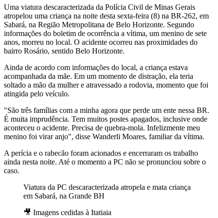
Uma viatura descaracterizada da Polícia Civil de Minas Gerais
atropelou uma criança na noite desta sexta-feira (8) na BR-262, em
Sabará, na Região Metropolitana de Belo Horizonte. Segundo
informações do boletim de ocorrência a vítima, um menino de sete
anos, morreu no local. O acidente ocorreu nas proximidades do
bairro Rosário, sentido Belo Horizonte.
Ainda de acordo com informações do local, a criança estava
acompanhada da mãe. Em um momento de distração, ela teria
soltado a mão da mulher e atravessado a rodovia, momento que foi
atingida pelo veículo.
"São três famílias com a minha agora que perde um ente nessa BR.
É muita imprudência. Tem muitos postes apagados, inclusive onde
aconteceu o acidente. Precisa de quebra-mola. Infelizmente meu
menino foi virar anjo", disse Wanderli Moares, familiar da vítima.
A perícia e o rabecão foram acionados e encerraram os trabalho
ainda nesta noite. Até o momento a PC não se pronunciou sobre o
caso.
Viatura da PC descaracterizada atropela e mata criança
em Sabará, na Grande BH
🎥 Imagens cedidas à Itatiaia