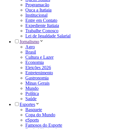
Programação
Ouça a Itatiaia
Institucional
Entre em Contato
Expediente Itatiaia
Trabalhe Conosco
Lei de Igualdade Salarial
Jornalismo
Agro
Brasil
Cultura e Lazer
Economia
Eleições 2026
Entretenimento
Gastronomia
Minas Gerais
Mundo
Política
Saúde
Esportes
Basquete
Copa do Mundo
eSports
Famosos do Esporte