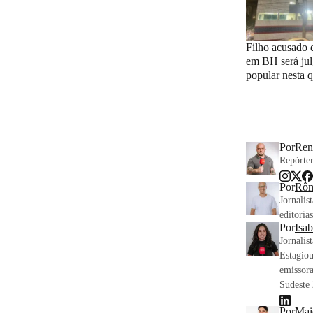
Filho acusado 
em BH será jul
popular nesta q
Por
Ren
Repórter
Por
Rôm
Jornalis
editoria
Por
Isa
Jornalis
Estagiou
emissor
Sudeste
Por
Mai