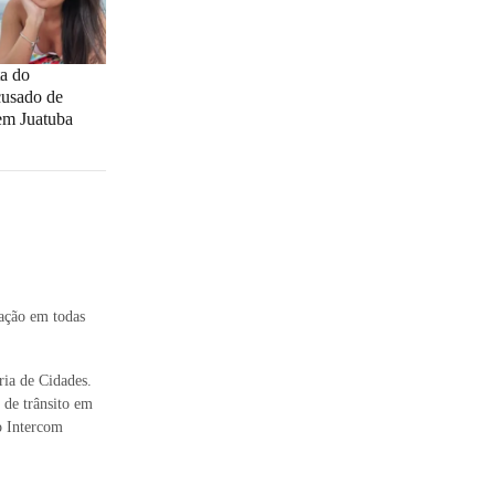
ta do
cusado de
em Juatuba
uação em todas
ria de Cidades.
 de trânsito em
o Intercom