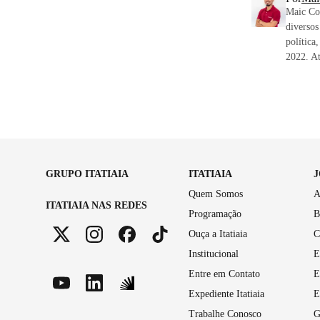
Maic Cos
diversos
política
2022. At
GRUPO ITATIAIA
ITATIAIA
Quem Somos
A
ITATIAIA NAS REDES
Programação
B
Ouça a Itatiaia
C
Institucional
E
Entre em Contato
E
Expediente Itatiaia
E
Trabalhe Conosco
G