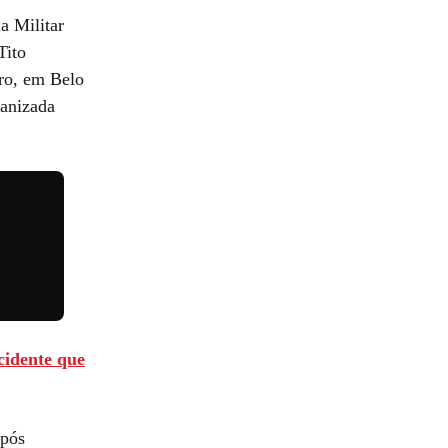
a Militar
Tito
iro, em Belo
anizada
acidente que
após