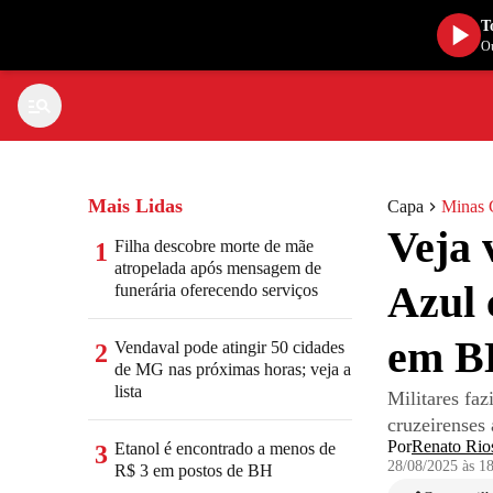
T
Ou
Mais Lidas
Capa
Minas 
Veja 
Filha descobre morte de mãe
1
atropelada após mensagem de
Azul 
funerária oferecendo serviços
em B
Vendaval pode atingir 50 cidades
2
de MG nas próximas horas; veja a
lista
Militares fa
cruzeirenses
Por
Renato Rio
Etanol é encontrado a menos de
3
28/08/2025 às 1
R$ 3 em postos de BH