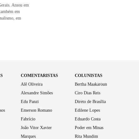
Gerais. Atuou em
os também em
rnalismo, em
AS
COMENTARISTAS
COLUNISTAS
Alê Oliveira
Bertha Maakaroun
Alexandre Simões
Ciro Dias Reis
Edu Panzi
Direto de Brasília
sos
Emerson Romano
Edilene Lopes
Fabrício
Eduardo Costa
João Vitor Xavier
Poder em Minas
Marques
Rita Mundim