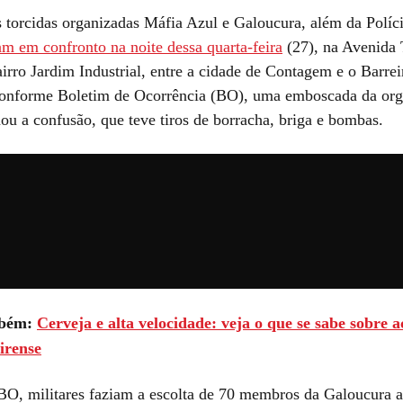
torcidas organizadas Máfia Azul e Galoucura, além da Políci
am em confronto na noite dessa quarta-feira
(27), na Avenida 
airro Jardim Industrial, entre a cidade de Contagem e o Barre
onforme Boletim de Ocorrência (BO), uma emboscada da org
nou a confusão, que teve tiros de borracha, briga e bombas.
bém:
Cerveja e alta velocidade: veja o que se sabe sobre 
irense
O, militares faziam a escolta de 70 membros da Galoucura 