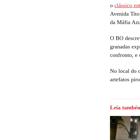
o
clássico en
Avenida Tito
da Máfia Azu
O BO descrev
granadas exp
confronto, e 
No local do 
artefatos pir
Leia també