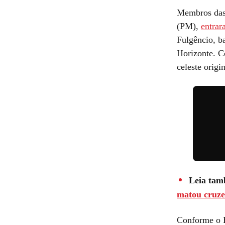
Membros das 
(PM),
entrar
Fulgêncio, b
Horizonte. C
celeste origi
Leia tam
matou cruze
Conforme o B