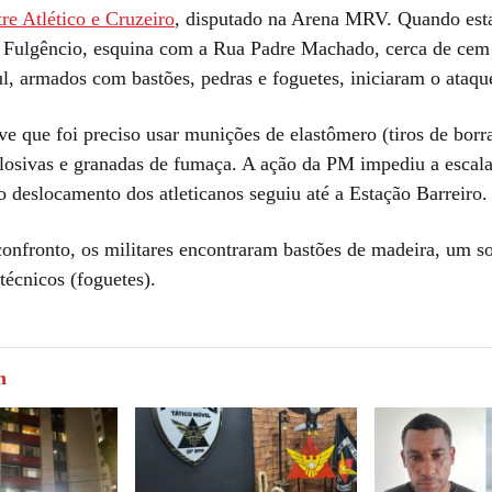
tre Atlético e Cruzeiro
, disputado na Arena MRV. Quando es
 Fulgêncio, esquina com a Rua Padre Machado, cerca de cem 
l, armados com bastões, pedras e foguetes, iniciaram o ataqu
e que foi preciso usar munições de elastômero (tiros de borr
losivas e granadas de fumaça. A ação da PM impediu a escal
o deslocamento dos atleticanos seguiu até a Estação Barreiro.
confronto, os militares encontraram bastões de madeira, um so
otécnicos (foguetes).
m