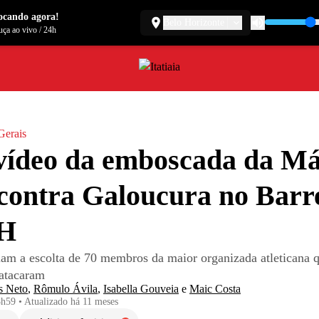
ocando agora!
Belo Horizonte
ça ao vivo
/
24h
Gerais
vídeo da emboscada da Má
contra Galoucura no Barre
H
ziam a escolta de 70 membros da maior organizada atleticana 
 atacaram
s Neto
,
Rômulo Ávila
,
Isabella Gouveia
e
Maic Costa
8h59
•
Atualizado
há 11 meses