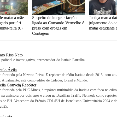
de matar a mãe
Suspeito de integrar facção
Justiça marca da
gado por júri
ligada ao Comando Vermelho é
julgamento do a
uinta-feira (6)
preso com drogas em
matar estudante 
Contagem
ato Rios Neto
 policial e investigativo, apresentador do Itatiaia Patrulha.
ulo Ávila
ta formado pela Newton Paiva. É repórter da rádio Itatiaia desde 2013, com at
s. Atualmente, está como editor de Cidades, Brasil e Mundo.
bella Gouveia
, Repórter
ta formada pela PUC Minas, é repórter multimídia da Itatiaia com foco na edito
 na emissora por dois anos e atuou na Brazilian Traffic Network como repórter
as de BH. Vencedora do Prêmio CDL/BH de Jornalismo Universitário 2024 e d
 2025.
c Costa