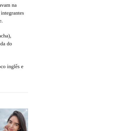
tavam na
integrantes
e.
acha),
ada do
co inglês e