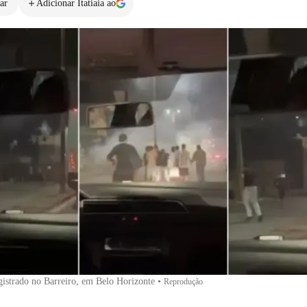
ar
Adicionar Itatiaia ao
gistrado no Barreiro, em Belo Horizonte
•
Reprodução