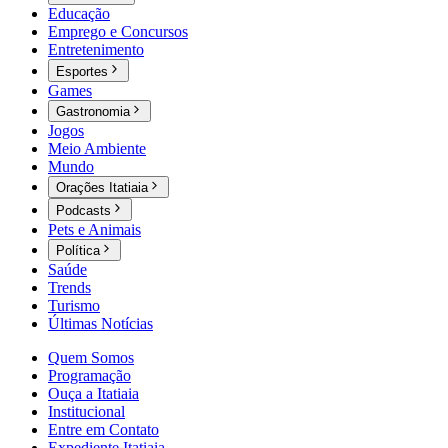
Educação
Emprego e Concursos
Entretenimento
Esportes
Games
Gastronomia
Jogos
Meio Ambiente
Mundo
Orações Itatiaia
Podcasts
Pets e Animais
Política
Saúde
Trends
Turismo
Últimas Notícias
Quem Somos
Programação
Ouça a Itatiaia
Institucional
Entre em Contato
Expediente Itatiaia