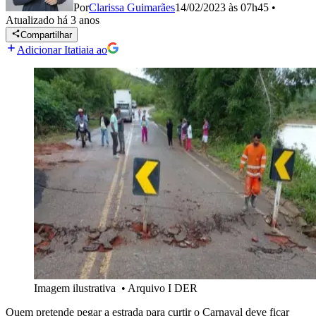
Por
Clarissa Guimarães
14/02/2023 às 07h45
•
Atualizado
há 3 anos
Compartilhar
Adicionar Itatiaia ao
Imagem ilustrativa
•
Arquivo I DER
Quem pretende pegar a estrada para curtir o Carnaval deve ficar