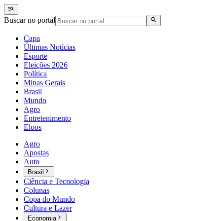
Buscar no portal
Capa
Últimas Notícias
Esporte
Eleições 2026
Política
Minas Gerais
Brasil
Mundo
Agro
Entretenimento
Eloos
Agro
Apostas
Auto
Brasil
Ciência e Tecnologia
Colunas
Copa do Mundo
Cultura e Lazer
Economia