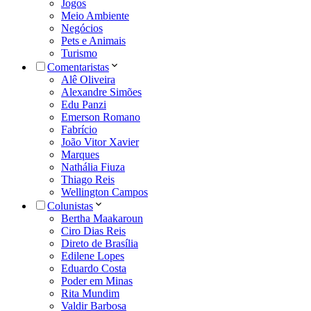
Jogos
Meio Ambiente
Negócios
Pets e Animais
Turismo
Comentaristas
Alê Oliveira
Alexandre Simões
Edu Panzi
Emerson Romano
Fabrício
João Vitor Xavier
Marques
Nathália Fiuza
Thiago Reis
Wellington Campos
Colunistas
Bertha Maakaroun
Ciro Dias Reis
Direto de Brasília
Edilene Lopes
Eduardo Costa
Poder em Minas
Rita Mundim
Valdir Barbosa