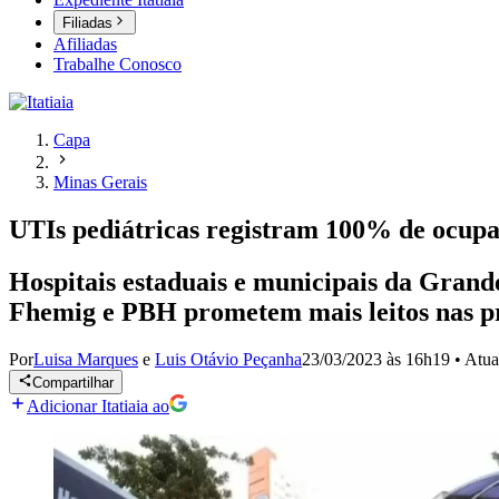
Filiadas
Afiliadas
Trabalhe Conosco
Capa
Minas Gerais
UTIs pediátricas registram 100% de ocu
Hospitais estaduais e municipais da Grand
Fhemig e PBH prometem mais leitos nas 
Por
Luisa Marques
e
Luis Otávio Peçanha
23/03/2023 às 16h19
•
Atua
Compartilhar
Adicionar Itatiaia ao