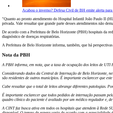
Acabou o inverno? Defesa Civil de BH emite alerta para
"Quanto ao pronto atendimento do Hospital Infantil João Paulo II (HI
privada. Vale ressaltar que grande parte desses atendimentos não dema
De acordo com a Prefeitura de Belo Horizonte (PBH) hospitais da re
diagnóstico de doenças respiratórias.
A Prefeitura de Belo Horizonte informa, também, que há perspectivas
Nota da PBH
A PBH informa, em nota, que a taxa de ocupação dos leitos de UTI P
Considerando dados da Central de Internação de Belo Horizonte, nest
são residentes de outros municípios. É importante esclarecer que est
Cabe ressaltar que o total de leitos abrange diferentes patologias. P
É importante esclarecer que todos pedidos de internação passam pela
quadro clínico do paciente é avaliado por um médico regulador e, de
A CINT faz busca ativa em todos os hospitais que atendem à Rede SUS-
disponível. O tempo de espera varia de acordo com a especialidade do