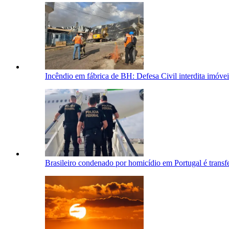
Incêndio em fábrica de BH: Defesa Civil interdita imóve
Brasileiro condenado por homicídio em Portugal é transf