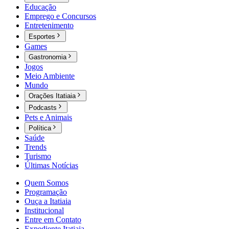
Educação
Emprego e Concursos
Entretenimento
Esportes
Games
Gastronomia
Jogos
Meio Ambiente
Mundo
Orações Itatiaia
Podcasts
Pets e Animais
Política
Saúde
Trends
Turismo
Últimas Notícias
Quem Somos
Programação
Ouça a Itatiaia
Institucional
Entre em Contato
Expediente Itatiaia