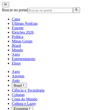
Buscar no portal
Capa
Últimas Notícias
Esporte
Eleições 2026
Política
Minas Gerais
Brasil
Mundo
Agro
Entretenimento
Eloos
Agro
Apostas
Auto
Brasil
Ciência e Tecnologia
Colunas
Copa do Mundo
Cultura e Lazer
Economia