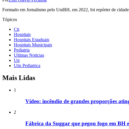
Formado em Jornalismo pelo UniBH, em 2022, foi repórter de cidades 
Tópicos
Cti
Hospitais
Hospitais Estaduais
Hospitais Municipais
Pediatria
Ultimas Noticias
Uti
Utis Pediatrica
Mais Lidas
1
Vídeo: incêndio de grandes proporções ati
2
Fábrica da Suggar que pegou fogo em BH e