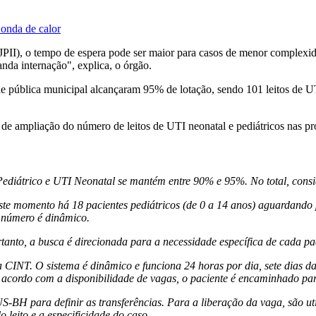
 onda de calor
JPII), o tempo de espera pode ser maior para casos de menor complexid
nda internação", explica, o órgão.
de pública municipal alcançaram 95% de lotação, sendo 101 leitos de 
 de ampliação do número de leitos de UTI neonatal e pediátricos nas p
ediátrico e UTI Neonatal se mantém entre 90% e 95%. No total, consid
e momento há 18 pacientes pediátricos (de 0 a 14 anos) aguardando po
e número é dinâmico.
ortanto, a busca é direcionada para a necessidade específica de cada pa
 CINT. O sistema é dinâmico e funciona 24 horas por dia, sete dias d
 acordo com a disponibilidade de vagas, o paciente é encaminhado par
BH para definir as transferências. Para a liberação da vaga, são util
 leito e a especificidade do caso.