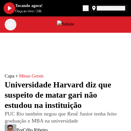
Tocando agora!
Belo Horizonte
Ouça ao vivo
/
24h
Capa
Minas Gerais
Universidade Harvard diz que
suspeito de matar gari não
estudou na instituição
PUC Rio também negou que Renê Junior tenha feito
graduação e MBA na universidade
Por
Célio Ribeiro