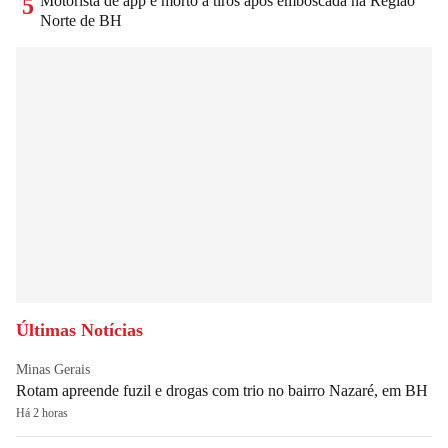
Motorista de app é morto a tiros após emboscada na Região
5
Norte de BH
Últimas Notícias
Minas Gerais
Rotam apreende fuzil e drogas com trio no bairro Nazaré, em BH
Há 2 horas