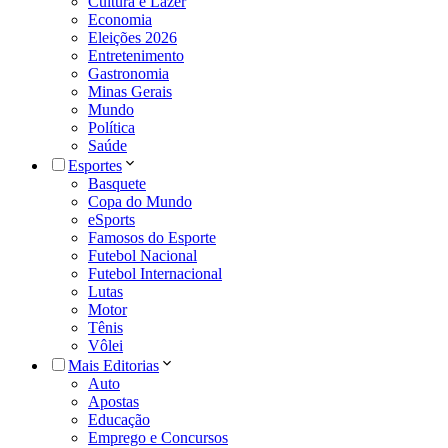
Cultura e Lazer
Economia
Eleições 2026
Entretenimento
Gastronomia
Minas Gerais
Mundo
Política
Saúde
Esportes
Basquete
Copa do Mundo
eSports
Famosos do Esporte
Futebol Nacional
Futebol Internacional
Lutas
Motor
Tênis
Vôlei
Mais Editorias
Auto
Apostas
Educação
Emprego e Concursos