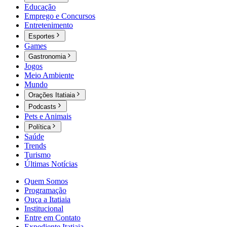
Educação
Emprego e Concursos
Entretenimento
Esportes
Games
Gastronomia
Jogos
Meio Ambiente
Mundo
Orações Itatiaia
Podcasts
Pets e Animais
Política
Saúde
Trends
Turismo
Últimas Notícias
Quem Somos
Programação
Ouça a Itatiaia
Institucional
Entre em Contato
Expediente Itatiaia