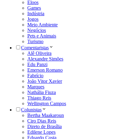
Eloos
Games
Indústria
Jogos
Meio Ambiente
Negócios
Pets e Animais
Turismo
Comentaristas
Alê Oliveira
Alexandre Simões
Edu Panzi
Emerson Romano
Fabrício
João Vitor Xavier
Marques
Nathália Fiuza
Thiago Reis
Wellington Campos
Colunistas
Bertha Maakaroun
Ciro Dias Reis
Direto de Brasília
Edilene Lopes
Eduardo Costa