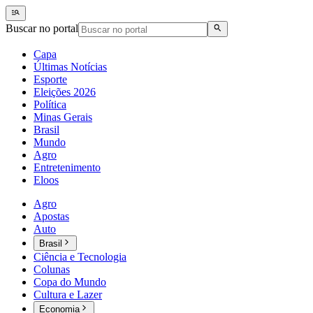
Buscar no portal
Capa
Últimas Notícias
Esporte
Eleições 2026
Política
Minas Gerais
Brasil
Mundo
Agro
Entretenimento
Eloos
Agro
Apostas
Auto
Brasil
Ciência e Tecnologia
Colunas
Copa do Mundo
Cultura e Lazer
Economia