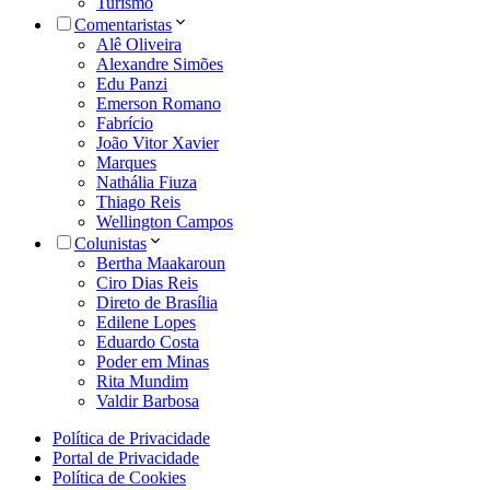
Turismo
Comentaristas
Alê Oliveira
Alexandre Simões
Edu Panzi
Emerson Romano
Fabrício
João Vitor Xavier
Marques
Nathália Fiuza
Thiago Reis
Wellington Campos
Colunistas
Bertha Maakaroun
Ciro Dias Reis
Direto de Brasília
Edilene Lopes
Eduardo Costa
Poder em Minas
Rita Mundim
Valdir Barbosa
Política de Privacidade
Portal de Privacidade
Política de Cookies