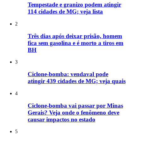
Tempestade e granizo podem atingir
114 cidades de MG; veja lista
2
Três dias após deixar prisão, homem
fica sem gasolina e é morto a tiros em
BH
3
Ciclone-bomba: vendaval pode
atingir 439 cidades de MG; veja quais
4
Ciclone-bomba vai passar por Minas
Gerais? Veja onde o fenômeno deve
causar impactos no estado
5