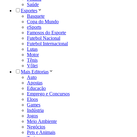
Saúde
Esportes
Basquete
Copa do Mundo
eSports
Famosos do Esporte
Futebol Nacional
Futebol Internacional
Lutas
Motor
Tênis
Vôlei
Mais Editorias
Auto
Apostas
Educação
Emprego e Concursos
Eloos
Games
Indústria
Jogos
Meio Ambiente
Negócios
Pets e Animais