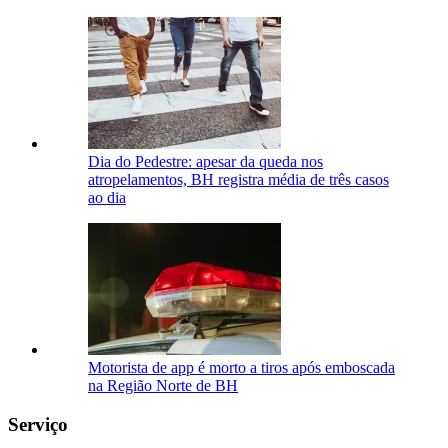
Dia do Pedestre: apesar da queda nos
atropelamentos, BH registra média de três casos
ao dia
Motorista de app é morto a tiros após emboscada
na Região Norte de BH
Serviço