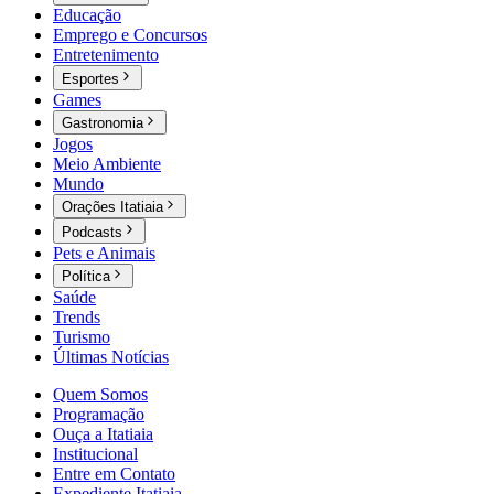
Educação
Emprego e Concursos
Entretenimento
Esportes
Games
Gastronomia
Jogos
Meio Ambiente
Mundo
Orações Itatiaia
Podcasts
Pets e Animais
Política
Saúde
Trends
Turismo
Últimas Notícias
Quem Somos
Programação
Ouça a Itatiaia
Institucional
Entre em Contato
Expediente Itatiaia