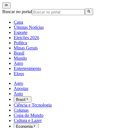
Buscar no portal
Capa
Últimas Notícias
Esporte
Eleições 2026
Política
Minas Gerais
Brasil
Mundo
Agro
Entretenimento
Eloos
Agro
Apostas
Auto
Brasil
Ciência e Tecnologia
Colunas
Copa do Mundo
Cultura e Lazer
Economia