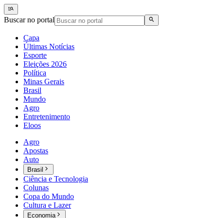
Buscar no portal
Capa
Últimas Notícias
Esporte
Eleições 2026
Política
Minas Gerais
Brasil
Mundo
Agro
Entretenimento
Eloos
Agro
Apostas
Auto
Brasil
Ciência e Tecnologia
Colunas
Copa do Mundo
Cultura e Lazer
Economia