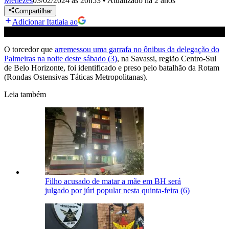
Menezes
03/02/2024 às 20h53
•
Atualizado
há 2 anos
Compartilhar
Adicionar Itatiaia ao
O torcedor que
arremessou uma garrafa no ônibus da delegação do
Palmeiras na noite deste sábado (3)
, na Savassi, região Centro-Sul
de Belo Horizonte, foi identificado e preso pelo batalhão da Rotam
(Rondas Ostensivas Táticas Metropolitanas).
Leia também
Filho acusado de matar a mãe em BH será
julgado por júri popular nesta quinta-feira (6)