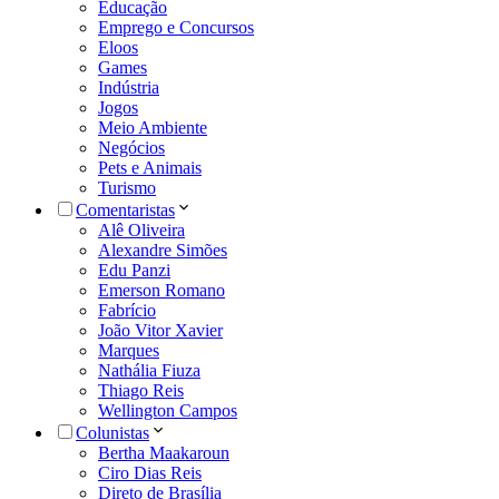
Educação
Emprego e Concursos
Eloos
Games
Indústria
Jogos
Meio Ambiente
Negócios
Pets e Animais
Turismo
Comentaristas
Alê Oliveira
Alexandre Simões
Edu Panzi
Emerson Romano
Fabrício
João Vitor Xavier
Marques
Nathália Fiuza
Thiago Reis
Wellington Campos
Colunistas
Bertha Maakaroun
Ciro Dias Reis
Direto de Brasília