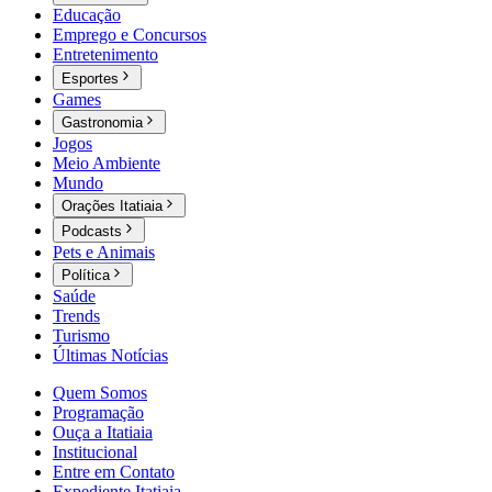
Educação
Emprego e Concursos
Entretenimento
Esportes
Games
Gastronomia
Jogos
Meio Ambiente
Mundo
Orações Itatiaia
Podcasts
Pets e Animais
Política
Saúde
Trends
Turismo
Últimas Notícias
Quem Somos
Programação
Ouça a Itatiaia
Institucional
Entre em Contato
Expediente Itatiaia