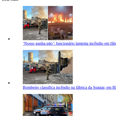
‘Nosso ganha-pão’: funcionário lamenta incêndio em fá
Bombeiro classifica incêndio na fábrica da Suggar, em 