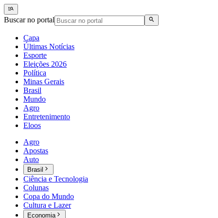
Buscar no portal
Capa
Últimas Notícias
Esporte
Eleições 2026
Política
Minas Gerais
Brasil
Mundo
Agro
Entretenimento
Eloos
Agro
Apostas
Auto
Brasil
Ciência e Tecnologia
Colunas
Copa do Mundo
Cultura e Lazer
Economia