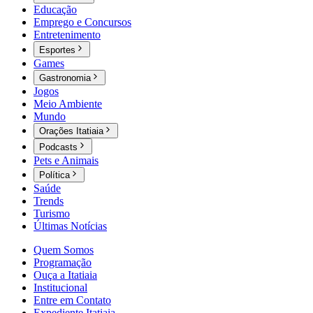
Educação
Emprego e Concursos
Entretenimento
Esportes
Games
Gastronomia
Jogos
Meio Ambiente
Mundo
Orações Itatiaia
Podcasts
Pets e Animais
Política
Saúde
Trends
Turismo
Últimas Notícias
Quem Somos
Programação
Ouça a Itatiaia
Institucional
Entre em Contato
Expediente Itatiaia