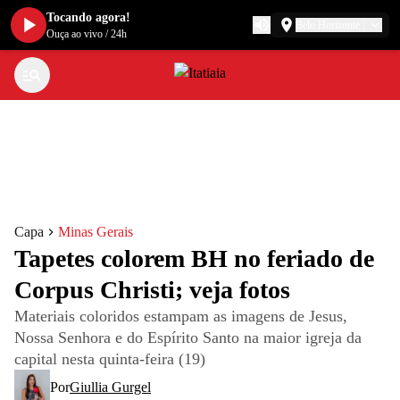
Tocando agora!
Belo Horizonte
Ouça ao vivo
/
24h
Capa
Minas Gerais
Tapetes colorem BH no feriado de
Corpus Christi; veja fotos
Materiais coloridos estampam as imagens de Jesus,
Nossa Senhora e do Espírito Santo na maior igreja da
capital nesta quinta-feira (19)
Por
Giullia Gurgel