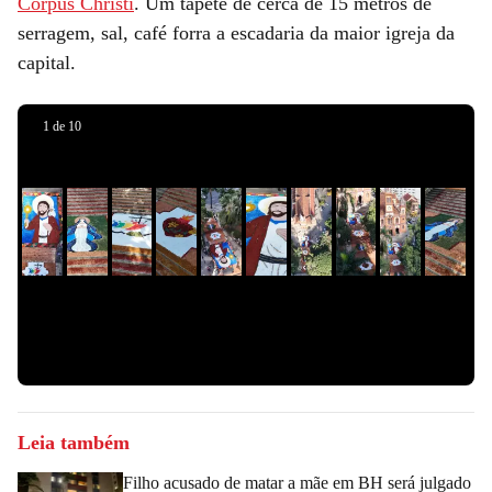
Corpus Christi
. Um tapete de cerca de 15 metros de
•
•
•
•
•
•
•
•
•
•
serragem, sal, café forra a escadaria da maior igreja da
Anderson
Anderson
Anderson
Anderson
Anderson
Anderson
Anderson
Anderson
Anderson
And
capital.
Porto/
Porto/
Porto/
Porto/
Porto/
Porto/
Porto/
Porto/
Porto/
Por
Itatiaia
Itatiaia
Itatiaia
Itatiaia
Itatiaia
Itatiaia
Itatiaia
Itatiaia
Itatiaia
Itat
Anúncio
Anúncio
Anúncio
1
de
10
aqui
aqui
aqui
Slide 1 de 0
Leia também
Filho acusado de matar a mãe em BH será julgado