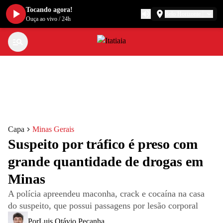
Tocando agora!
Belo Horizonte
Ouça ao vivo
/
24h
Capa
Minas Gerais
Suspeito por tráfico é preso com
grande quantidade de drogas em
Minas
A polícia apreendeu maconha, crack e cocaína na casa
do suspeito, que possui passagens por lesão corporal
Por
Luis Otávio Peçanha