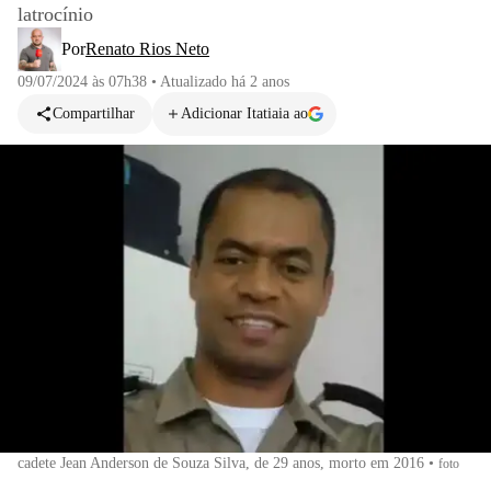
latrocínio
Por
Renato Rios Neto
09/07/2024 às 07h38
•
Atualizado
há 2 anos
Compartilhar
Adicionar Itatiaia ao
cadete Jean Anderson de Souza Silva, de 29 anos, morto em 2016
•
foto