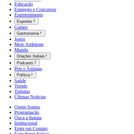
Educação
Emprego e Concursos
Entretenimento
Esportes
Games
Gastronomia
Jogos
Meio Ambiente
Mundo
Orações Itatiaia
Podcasts
Pets e Animais
Política
Saúde
Trends
Turismo
Últimas Notícias
Quem Somos
Programação
Ouça a Itatiaia
Institucional
Entre em Contato
Expediente Itatiaia