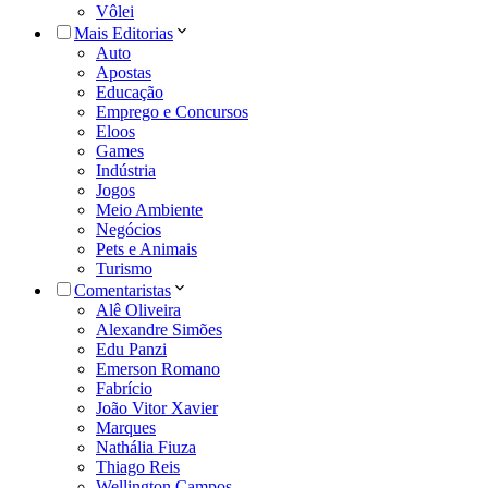
Vôlei
Mais Editorias
Auto
Apostas
Educação
Emprego e Concursos
Eloos
Games
Indústria
Jogos
Meio Ambiente
Negócios
Pets e Animais
Turismo
Comentaristas
Alê Oliveira
Alexandre Simões
Edu Panzi
Emerson Romano
Fabrício
João Vitor Xavier
Marques
Nathália Fiuza
Thiago Reis
Wellington Campos