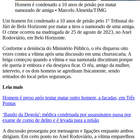
Homem é condenado a 10 anos de prisão por matar
namorado de amiga
•
Marcelo Almeida/TJMG
Um homem foi condenado a 10 anos de prisão pelo 1º Tribunal do
Júri de Belo Horizonte por matar a tiros o namorado de uma amiga.
O crime ocorreu na madrugada de 25 de agosto de 2023, no Anel
Rodoviário, em Belo Horizonte.
Conforme a denúncia do Ministério Público, o réu disparou oito
vezes contra a vítima após uma discussão em uma churrascaria. A
briga começou quando a vítima e sua namorada discutiram porque
ele queria ir embora e ela desejava ficar. O réu, amigo da mulher,
interveio, e os dois homens se agrediram fisicamente, sendo
retirados do local pelos seguranças.
Leia mais
Homem é preso após tentar matar outro homem, a facadas, em Três
Pontas
‘Bando da Degola': médica condenada por assassinatos passa por
exame de corpo de delito e é levada para a prisão
A discussão prosseguiu por mensagens e ligações enquanto ambos
dirigiam. Em certo ponto no Anel Rodoviário, a vítima emparelhou