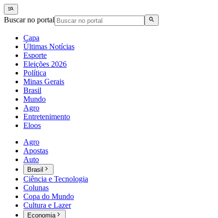
Buscar no portal
Capa
Últimas Notícias
Esporte
Eleições 2026
Política
Minas Gerais
Brasil
Mundo
Agro
Entretenimento
Eloos
Agro
Apostas
Auto
Brasil
Ciência e Tecnologia
Colunas
Copa do Mundo
Cultura e Lazer
Economia