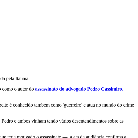
a pela Itatiaia
do como o autor do
assassinato do advogado Pedro Cassimiro,
speito é conhecido também como 'guerreiro' e atua no mundo do crime
de Pedro e ambos vinham tendo vários desentendimentos sobre as
ue teria motivado o assassinato —, a ata da audiência confirma a