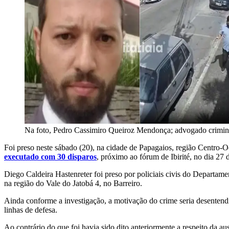
Na foto, Pedro Cassimiro Queiroz Mendonça; advogado criminali
Foi preso neste sábado (20), na cidade de Papagaios, região Centro-
executado com 30 disparos
, próximo ao fórum de Ibirité, no dia 27
Diego Caldeira Hastenreter foi preso por policiais civis do Departa
na região do Vale do Jatobá 4, no Barreiro.
Ainda conforme a investigação, a motivação do crime seria desentend
linhas de defesa.
Ao contrário do que foi havia sido dito anteriormente a respeito da 