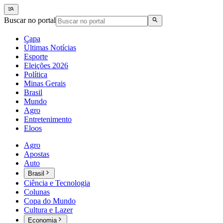
Buscar no portal
Capa
Últimas Notícias
Esporte
Eleições 2026
Política
Minas Gerais
Brasil
Mundo
Agro
Entretenimento
Eloos
Agro
Apostas
Auto
Brasil
Ciência e Tecnologia
Colunas
Copa do Mundo
Cultura e Lazer
Economia