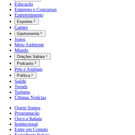
Educação
Emprego e Concursos
Entretenimento
Esportes
Games
Gastronomia
Jogos
Meio Ambiente
Mundo
Orações Itatiaia
Podcasts
Pets e Animais
Política
Saúde
Trends
Turismo
Últimas Notícias
Quem Somos
Programação
Ouça a Itatiaia
Institucional
Entre em Contato
Expediente Itatiaia