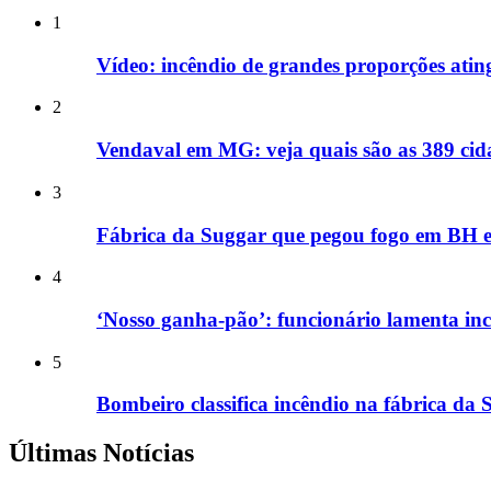
1
Vídeo: incêndio de grandes proporções ati
2
Vendaval em MG: veja quais são as 389 cida
3
Fábrica da Suggar que pegou fogo em BH e
4
‘Nosso ganha-pão’: funcionário lamenta i
5
Bombeiro classifica incêndio na fábrica da
Últimas Notícias