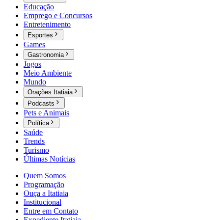
Educação
Emprego e Concursos
Entretenimento
Esportes
Games
Gastronomia
Jogos
Meio Ambiente
Mundo
Orações Itatiaia
Podcasts
Pets e Animais
Política
Saúde
Trends
Turismo
Últimas Notícias
Quem Somos
Programação
Ouça a Itatiaia
Institucional
Entre em Contato
Expediente Itatiaia