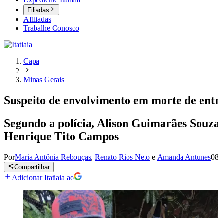
Filiadas
Afiliadas
Trabalhe Conosco
Capa
Minas Gerais
Suspeito de envolvimento em morte de en
Segundo a polícia, Alison Guimarães Souz
Henrique Tito Campos
Por
Maria Antônia Rebouças
,
Renato Rios Neto
e
Amanda Antunes
08
Compartilhar
Adicionar Itatiaia ao