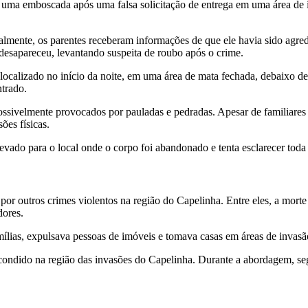
a uma emboscada após uma falsa solicitação de entrega em uma área de i
ialmente, os parentes receberam informações de que ele havia sido agre
desapareceu, levantando suspeita de roubo após o crime.
localizado no início da noite, em uma área de mata fechada, debaixo de e
trado.
possivelmente provocados por pauladas e pedradas. Apesar de familiares
ões físicas.
levado para o local onde o corpo foi abandonado e tenta esclarecer toda
 por outros crimes violentos na região do Capelinha. Entre eles, a mort
dores.
ias, expulsava pessoas de imóveis e tomava casas em áreas de invasão
ondido na região das invasões do Capelinha. Durante a abordagem, segun