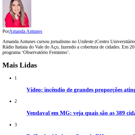
Por
Amanda Antunes
Amanda Antunes cursou jornalismo no Unileste (Centro Universitário
Rádio Itatiaia do Vale do Aço, fazendo a cobertura de cidades. Em 2012
programa ‘Observatório Feminino’.
Mais Lidas
1
Vídeo: incêndio de grandes proporções ati
2
Vendaval em MG: veja quais são as 389 cida
3