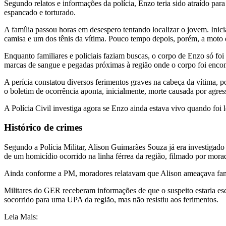
Segundo relatos e informações da polícia, Enzo teria sido atraído par
espancado e torturado.
A família passou horas em desespero tentando localizar o jovem. Inic
camisa e um dos tênis da vítima. Pouco tempo depois, porém, a moto 
Enquanto familiares e policiais faziam buscas, o corpo de Enzo só foi 
marcas de sangue e pegadas próximas à região onde o corpo foi encon
A perícia constatou diversos ferimentos graves na cabeça da vítima, 
o boletim de ocorrência aponta, inicialmente, morte causada por agress
A Polícia Civil investiga agora se Enzo ainda estava vivo quando foi 
Histórico de crimes
Segundo a Polícia Militar, Alison Guimarães Souza já era investigado
de um homicídio ocorrido na linha férrea da região, filmado por mora
Ainda conforme a PM, moradores relatavam que Alison ameaçava famíl
Militares do GER receberam informações de que o suspeito estaria esc
socorrido para uma UPA da região, mas não resistiu aos ferimentos.
Leia Mais: