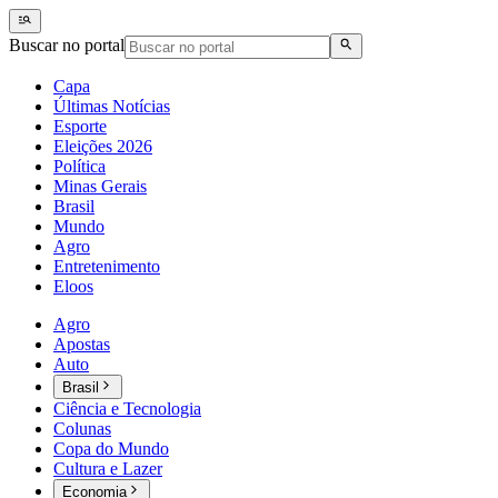
Buscar no portal
Capa
Últimas Notícias
Esporte
Eleições 2026
Política
Minas Gerais
Brasil
Mundo
Agro
Entretenimento
Eloos
Agro
Apostas
Auto
Brasil
Ciência e Tecnologia
Colunas
Copa do Mundo
Cultura e Lazer
Economia