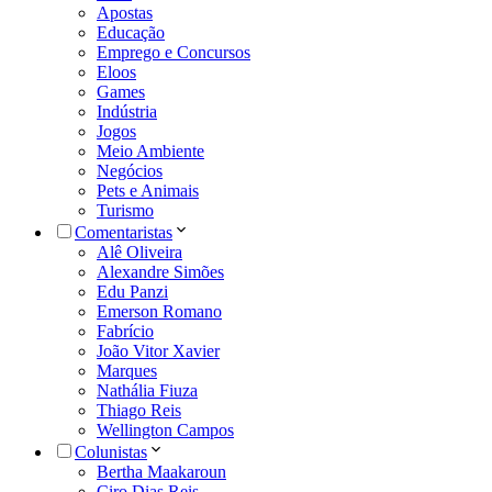
Apostas
Educação
Emprego e Concursos
Eloos
Games
Indústria
Jogos
Meio Ambiente
Negócios
Pets e Animais
Turismo
Comentaristas
Alê Oliveira
Alexandre Simões
Edu Panzi
Emerson Romano
Fabrício
João Vitor Xavier
Marques
Nathália Fiuza
Thiago Reis
Wellington Campos
Colunistas
Bertha Maakaroun
Ciro Dias Reis