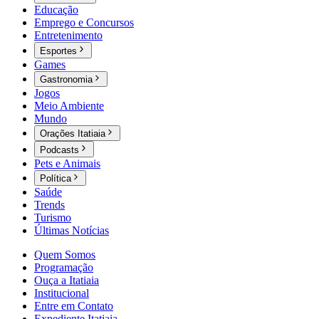
Educação
Emprego e Concursos
Entretenimento
Esportes
Games
Gastronomia
Jogos
Meio Ambiente
Mundo
Orações Itatiaia
Podcasts
Pets e Animais
Política
Saúde
Trends
Turismo
Últimas Notícias
Quem Somos
Programação
Ouça a Itatiaia
Institucional
Entre em Contato
Expediente Itatiaia