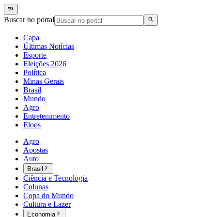
Buscar no portal
Capa
Últimas Notícias
Esporte
Eleições 2026
Política
Minas Gerais
Brasil
Mundo
Agro
Entretenimento
Eloos
Agro
Apostas
Auto
Brasil
Ciência e Tecnologia
Colunas
Copa do Mundo
Cultura e Lazer
Economia