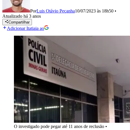
Por
Luis Otávio Peçanha
10/07/2023 às 18h50
•
Atualizado
há 3 anos
Compartilhar
Adicionar Itatiaia ao
O investigado pode pegar até 11 anos de reclusão
•