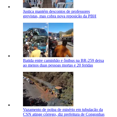
Justiça mantém descontos de professores
grevistas, mas cobra nova reposição da PBH
Batida entre caminhão e ônibus na BR-259 deixa
ao menos duas pessoas mortas e 20 feridas
Vazamento de polpa de minério em tubulação da
CSN atinge córrego, diz prefeitura de Congonhas