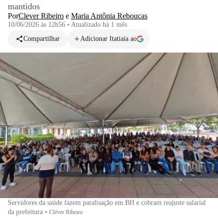
mantidos
Por
Clever Ribeiro
e
Maria Antônia Rebouças
10/06/2026 às 12h56
•
Atualizado
há 1 mês
Compartilhar
Adicionar Itatiaia ao
Servidores da saúde fazem paralisação em BH e cobram reajuste salarial
da prefeitura
•
Cléver Ribeiro