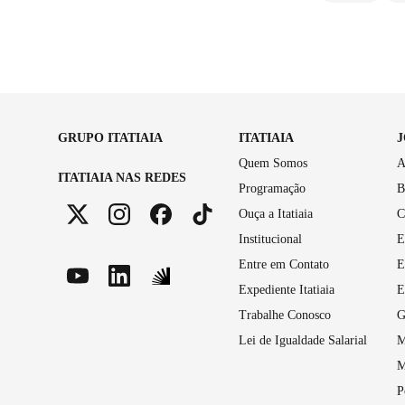
GRUPO ITATIAIA
ITATIAIA
Quem Somos
A
ITATIAIA NAS REDES
Programação
B
Ouça a Itatiaia
C
Institucional
E
Entre em Contato
E
Expediente Itatiaia
E
Trabalhe Conosco
G
Lei de Igualdade Salarial
M
M
P