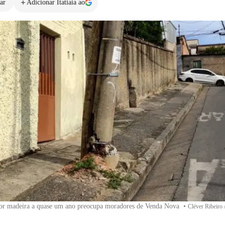
ar
Adicionar Itatiaia ao
por madeira a quase um ano preocupa moradores de Venda Nova
•
Cléver Ribeiro /