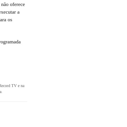
 não oferece
executar a
ara os
programada
 Record TV e na
a.