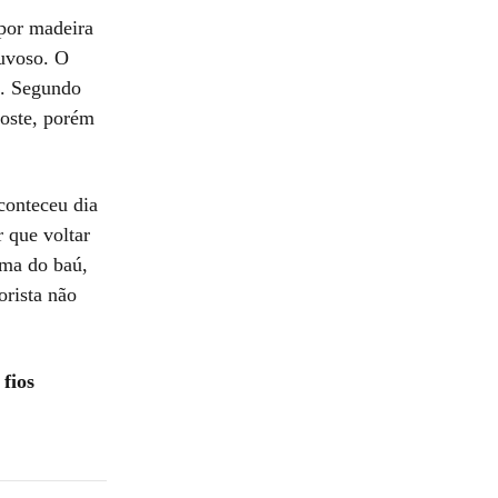
por madeira
huvoso. O
a. Segundo
poste, porém
conteceu dia
 que voltar
ima do baú,
orista não
fios