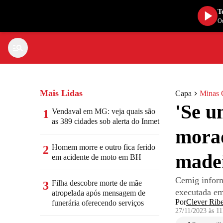
T
Ou
Mais Lidas
Capa
Minas 
'Se u
Vendaval em MG: veja quais são
1
as 389 cidades sob alerta do Inmet
morad
Homem morre e outro fica ferido
2
made
em acidente de moto em BH
Cemig inform
Filha descobre morte de mãe
3
executada em
atropelada após mensagem de
Por
Clever Ribe
funerária oferecendo serviços
27/11/2023 às 1