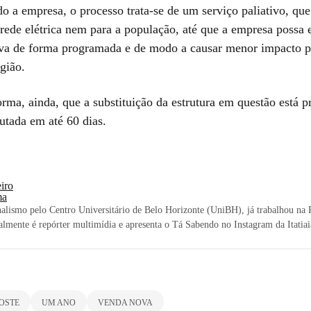
o a empresa, o processo trata-se de um serviço paliativo, que
 rede elétrica nem para a população, até que a empresa possa 
tiva de forma programada e de modo a causar menor impacto p
egião.
rma, ainda, que a substituição da estrutura em questão está 
utada em até 60 dias.
iro
ma
lismo pelo Centro Universitário de Belo Horizonte (UniBH), já trabalhou na
lmente é repórter multimídia e apresenta o Tá Sabendo no Instagram da Itatiai
OSTE
UM ANO
VENDA NOVA