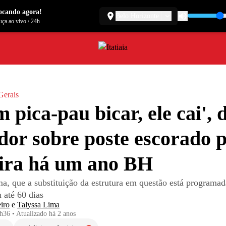
ocando agora!
Belo Horizonte
ça ao vivo
/
24h
Gerais
m pica-pau bicar, ele cai', 
or sobre poste escorado 
ira há um ano BH
a, que a substituição da estrutura em questão está programad
 até 60 dias
iro
e
Talyssa Lima
1h36
•
Atualizado
há 2 anos