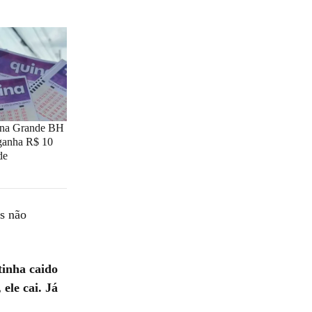
 na Grande BH
 ganha R$ 10
de
s não
tinha caido
ele cai. Já