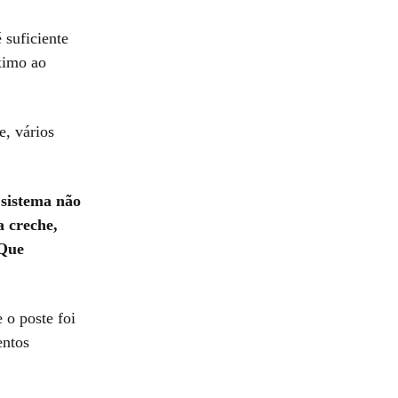
 suficiente
óximo ao
, vários
 sistema não
a creche,
 Que
 o poste foi
entos