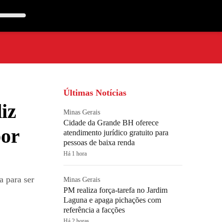
Últimas Notícias
diz
Minas Gerais
Cidade da Grande BH oferece
por
atendimento jurídico gratuito para
pessoas de baixa renda
Há 1 hora
a para ser
Minas Gerais
PM realiza força-tarefa no Jardim
Laguna e apaga pichações com
referência a facções
Há 2 horas