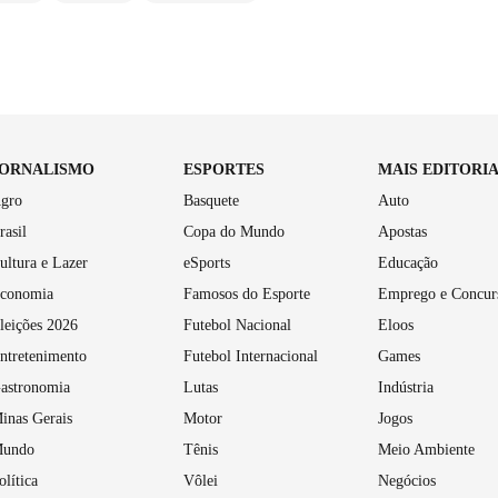
JORNALISMO
ESPORTES
MAIS EDITORI
gro
Basquete
Auto
rasil
Copa do Mundo
Apostas
ultura e Lazer
eSports
Educação
conomia
Famosos do Esporte
Emprego e Concur
leições 2026
Futebol Nacional
Eloos
ntretenimento
Futebol Internacional
Games
astronomia
Lutas
Indústria
inas Gerais
Motor
Jogos
undo
Tênis
Meio Ambiente
olítica
Vôlei
Negócios