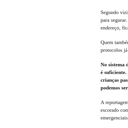
Segundo vizi
para segurar.
endereço, fic
Quem também 
protocolos j
No sistema d
é suficiente
crianças pa
podemos ser
A reportagem
escorado com
emergenciais