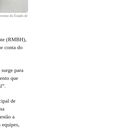
overno do Estado de
onte (RMBH),
or conta do
 surge para
ento que
l”.
cipal de
 na
estão a
 equipes,