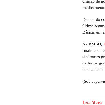
criação de n
medicamento
De acordo co
última segun
Básica, um 
Na RMBH,
B
finalidade d
síndromes gri
de forma gra
os chamados 
(Sob supervi
Leia Mais: