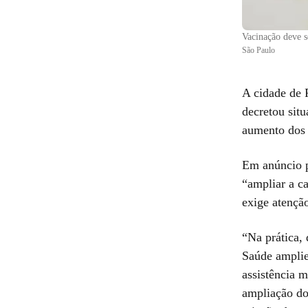
Vacinação deve se
São Paulo
A cidade de 
decretou sit
aumento dos 
Em anúncio p
“ampliar a c
exige atençã
“Na prática, 
Saúde amplie
assistência 
ampliação do