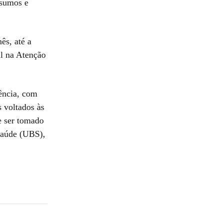
nsumos e
ês, até a
al na Atenção
ência, com
 voltados às
e ser tomado
 Saúde (UBS),