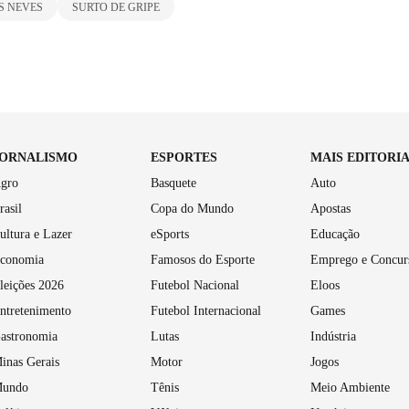
S NEVES
SURTO DE GRIPE
JORNALISMO
ESPORTES
MAIS EDITORI
gro
Basquete
Auto
rasil
Copa do Mundo
Apostas
ultura e Lazer
eSports
Educação
conomia
Famosos do Esporte
Emprego e Concur
leições 2026
Futebol Nacional
Eloos
ntretenimento
Futebol Internacional
Games
astronomia
Lutas
Indústria
inas Gerais
Motor
Jogos
undo
Tênis
Meio Ambiente