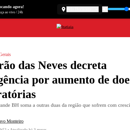
ocando agora!
Belo Horizonte
ça ao vivo
/
24h
Gerais
rão das Neves decreta
ência por aumento de doe
ratórias
ande BH soma a outras duas da região que sofrem com cresc
avo Monteiro
3h52
•
Atualizado
há 3 meses