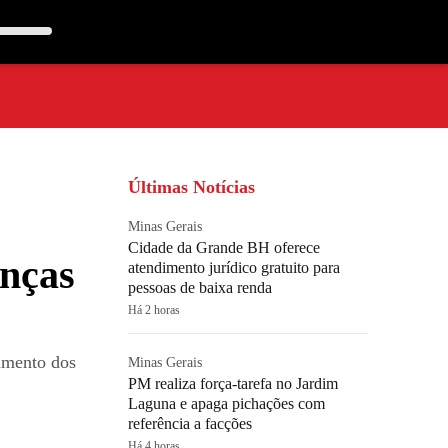
Últimas Notícias
Minas Gerais
Cidade da Grande BH oferece
nças
atendimento jurídico gratuito para
pessoas de baixa renda
Há 2 horas
imento dos
Minas Gerais
PM realiza força-tarefa no Jardim
Laguna e apaga pichações com
referência a facções
Há 4 horas