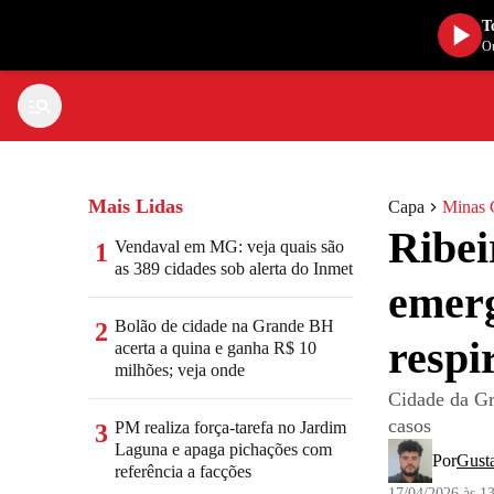
T
Ou
Mais Lidas
Capa
Minas 
Ribei
Vendaval em MG: veja quais são
1
as 389 cidades sob alerta do Inmet
emerg
Bolão de cidade na Grande BH
2
respi
acerta a quina e ganha R$ 10
milhões; veja onde
Cidade da Gr
casos
PM realiza força-tarefa no Jardim
3
Laguna e apaga pichações com
Por
Gust
referência a facções
17/04/2026 às 1