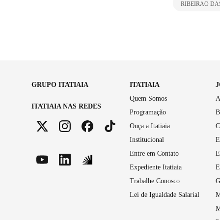
RIBEIRAO DA
GRUPO ITATIAIA
ITATIAIA
Quem Somos
A
ITATIAIA NAS REDES
Programação
B
Ouça a Itatiaia
C
Institucional
E
Entre em Contato
E
Expediente Itatiaia
E
Trabalhe Conosco
G
Lei de Igualdade Salarial
M
M