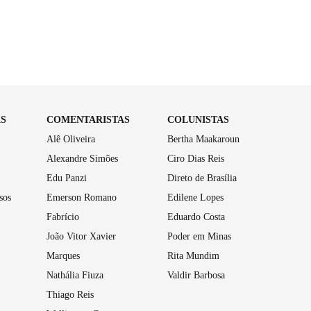
AS
COMENTARISTAS
COLUNISTAS
Alê Oliveira
Bertha Maakaroun
Alexandre Simões
Ciro Dias Reis
Edu Panzi
Direto de Brasília
sos
Emerson Romano
Edilene Lopes
Fabrício
Eduardo Costa
João Vitor Xavier
Poder em Minas
Marques
Rita Mundim
Nathália Fiuza
Valdir Barbosa
Thiago Reis