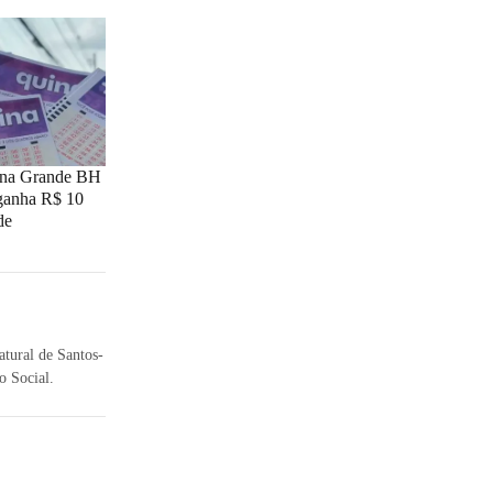
 na Grande BH
 ganha R$ 10
de
atural de Santos-
o Social.