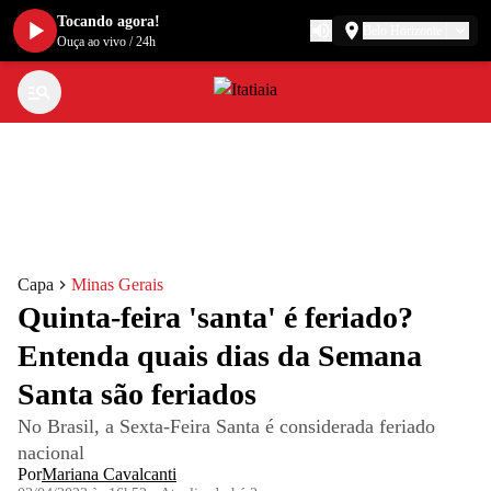
Tocando agora!
Belo Horizonte
Ouça ao vivo
/
24h
Capa
Minas Gerais
Quinta-feira 'santa' é feriado?
Entenda quais dias da Semana
Santa são feriados
No Brasil, a Sexta-Feira Santa é considerada feriado
nacional
Por
Mariana Cavalcanti