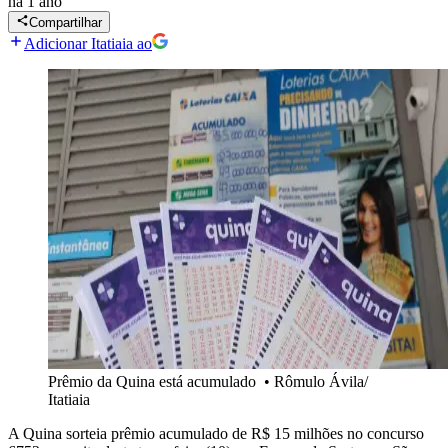
há 1 ano
Compartilhar
Adicionar Itatiaia ao
Prêmio da Quina está acumulado
•
Rômulo Ávila/
Itatiaia
A Quina sorteia prêmio acumulado de R$ 15 milhões no concurso