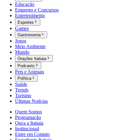
Educação
Emprego e Concursos
Entretenimento
Esportes
Games
Gastronomia
Jogos
Meio Ambiente
Mundo
Orações Itatiaia
Podcasts
Pets e Animais
Política
Saúde
Trends
Turismo
Últimas Notícias
Quem Somos
Programação
Ouça a Itatiaia
Institucional
Entre em Contato
Expediente Itatiaia