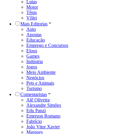
Lutas
Motor
Tênis
Vôlei
Mais Editorias
Auto
Apostas
Educação
Emprego e Concursos
Eloos
Games
Indústria
Jogos
Meio Ambiente
Negócios
Pets e Animais
Turismo
Comentaristas
Alê Oliveira
Alexandre Simões
Edu Panzi
Emerson Romano
Fabrício
João Vitor Xavier
Marques