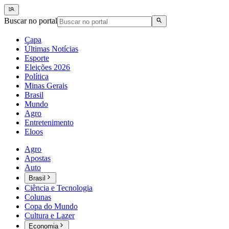
Buscar no portal
Capa
Últimas Notícias
Esporte
Eleições 2026
Política
Minas Gerais
Brasil
Mundo
Agro
Entretenimento
Eloos
Agro
Apostas
Auto
Brasil
Ciência e Tecnologia
Colunas
Copa do Mundo
Cultura e Lazer
Economia