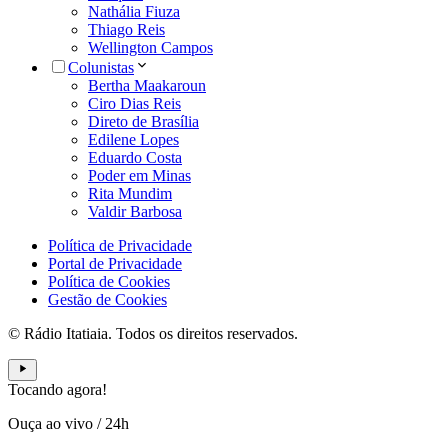
Nathália Fiuza
Thiago Reis
Wellington Campos
Colunistas
Bertha Maakaroun
Ciro Dias Reis
Direto de Brasília
Edilene Lopes
Eduardo Costa
Poder em Minas
Rita Mundim
Valdir Barbosa
Política de Privacidade
Portal de Privacidade
Política de Cookies
Gestão de Cookies
© Rádio Itatiaia. Todos os direitos reservados.
Tocando agora!
Ouça ao vivo
/
24h