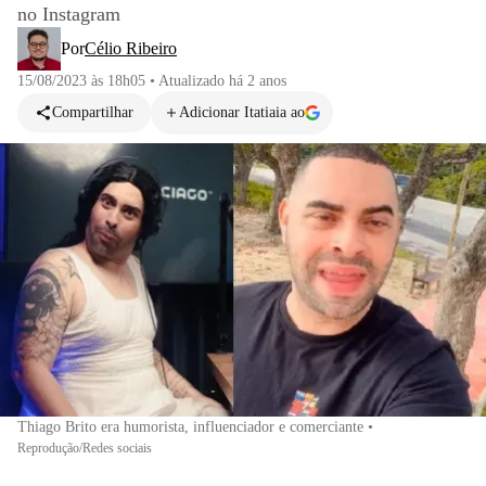
no Instagram
Por
Célio Ribeiro
15/08/2023 às 18h05
•
Atualizado
há 2 anos
Compartilhar
Adicionar Itatiaia ao
Thiago Brito era humorista, influenciador e comerciante
•
Reprodução/Redes sociais