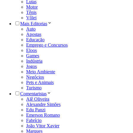
Lutas
Motor
Tênis
Vôlei
Mais Editorias
Auto
Apostas
Educação
Emprego e Concursos
Eloos
Games
Indústria
Jogos
Meio Ambiente
Negócios
Pets e Animais
Turismo
Comentaristas
Alê Oliveira
Alexandre Simões
Edu Panzi
Emerson Romano
Fabrício
João Vitor Xavier
Marques