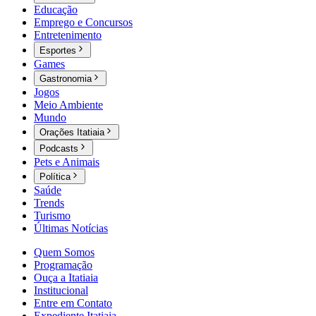
Educação
Emprego e Concursos
Entretenimento
Esportes
Games
Gastronomia
Jogos
Meio Ambiente
Mundo
Orações Itatiaia
Podcasts
Pets e Animais
Política
Saúde
Trends
Turismo
Últimas Notícias
Quem Somos
Programação
Ouça a Itatiaia
Institucional
Entre em Contato
Expediente Itatiaia