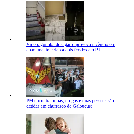
Vídeo: guimba de cigarro provoca incêndio em
apartamento e deixa dois feridos em BH
PM encontra armas, drogas e duas pessoas são
detidas em churrasco da Galoucura