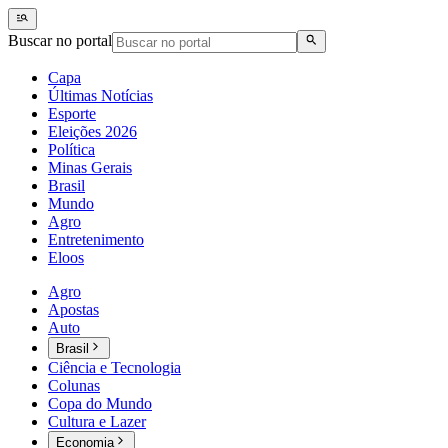
Buscar no portal
Capa
Últimas Notícias
Esporte
Eleições 2026
Política
Minas Gerais
Brasil
Mundo
Agro
Entretenimento
Eloos
Agro
Apostas
Auto
Brasil
Ciência e Tecnologia
Colunas
Copa do Mundo
Cultura e Lazer
Economia