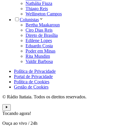
Nathália Fiuza
Thiago Reis
Wellington Campos
Colunistas
Bertha Maakaroun
Ciro Dias Reis
Direto de Brasília
Edilene Lopes
Eduardo Costa
Poder em Minas
Rita Mundim
Valdir Barbosa
Política de Privacidade
Portal de Privacidade
Política de Cookies
Gestão de Cookies
© Rádio Itatiaia. Todos os direitos reservados.
Tocando agora!
Ouça ao vivo
/
24h