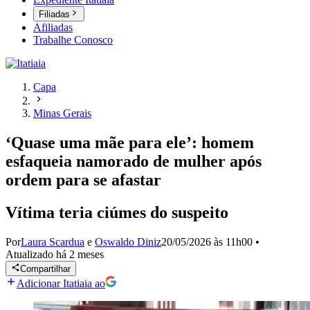
Filiadas
Afiliadas
Trabalhe Conosco
Capa
Minas Gerais
‘Quase uma mãe para ele’: homem
esfaqueia namorado de mulher após
ordem para se afastar
Vítima teria ciúmes do suspeito
Por
Laura Scardua
e
Oswaldo Diniz
20/05/2026 às 11h00
•
Atualizado
há 2 meses
Compartilhar
Adicionar Itatiaia ao