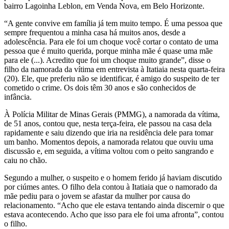
bairro Lagoinha Leblon, em Venda Nova, em Belo Horizonte.
“A gente convive em família já tem muito tempo. É uma pessoa que
sempre frequentou a minha casa há muitos anos, desde a
adolescência. Para ele foi um choque você cortar o contato de uma
pessoa que é muito querida, porque minha mãe é quase uma mãe
para ele (...). Acredito que foi um choque muito grande”, disse o
filho da namorada da vítima em entrevista à Itatiaia nesta quarta-feira
(20). Ele, que preferiu não se identificar, é amigo do suspeito de ter
cometido o crime. Os dois têm 30 anos e são conhecidos de
infância.
À Polícia Militar de Minas Gerais (PMMG), a namorada da vítima,
de 51 anos, contou que, nesta terça-feira, ele passou na casa dela
rapidamente e saiu dizendo que iria na residência dele para tomar
um banho. Momentos depois, a namorada relatou que ouviu uma
discussão e, em seguida, a vítima voltou com o peito sangrando e
caiu no chão.
Segundo a mulher, o suspeito e o homem ferido já haviam discutido
por ciúmes antes. O filho dela contou à Itatiaia que o namorado da
mãe pediu para o jovem se afastar da mulher por causa do
relacionamento. “Acho que ele estava tentando ainda discernir o que
estava acontecendo. Acho que isso para ele foi uma afronta”, contou
o filho.