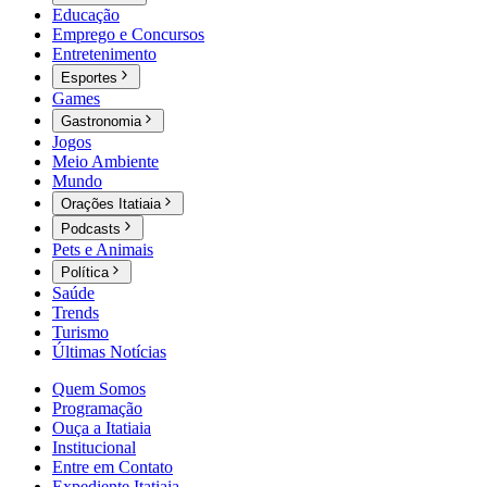
Educação
Emprego e Concursos
Entretenimento
Esportes
Games
Gastronomia
Jogos
Meio Ambiente
Mundo
Orações Itatiaia
Podcasts
Pets e Animais
Política
Saúde
Trends
Turismo
Últimas Notícias
Quem Somos
Programação
Ouça a Itatiaia
Institucional
Entre em Contato
Expediente Itatiaia