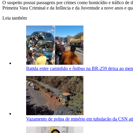
O suspeito possui passagens por crimes como homicídio e tráfico de 
Primeira Vara Criminal e da Infância e da Juventude a nove anos e qu
Leia também
Batida entre caminhão e ônibus na BR-259 deixa ao meno
Vazamento de polpa de minério em tubulação da CSN ati