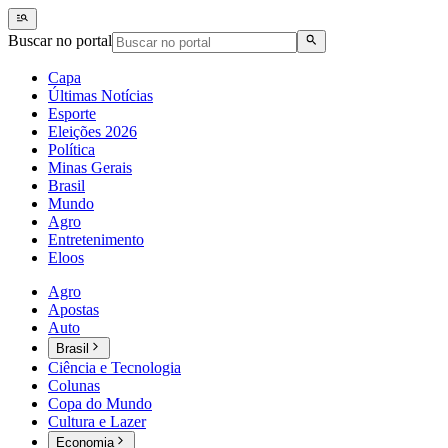
Buscar no portal
Capa
Últimas Notícias
Esporte
Eleições 2026
Política
Minas Gerais
Brasil
Mundo
Agro
Entretenimento
Eloos
Agro
Apostas
Auto
Brasil
Ciência e Tecnologia
Colunas
Copa do Mundo
Cultura e Lazer
Economia