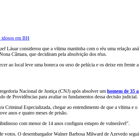
de idosos em BH
uef Láuar considerou que a vítima mantinha com o réu uma relação anál
Nona Câmara, que decidiram pela absolvição dos réus.
r ao local leve uma boneca ou urso de pelúcia e os deixe em frente ao
regedoria Nacional de Justiça (CNJ) após absolver um
homem de 35 a
o de Providências para avaliar os fundamentos dessa decisão judicial.
 Criminal Especializada, chegar ao entendimento de que a vítima e o 
nove anos e quatro meses de prisão.
libidinoso com menor de 14 anos configura estupro de vulnerável”.
de votos. O desembargador Walner Barbosa Milward de Azevedo seguiu