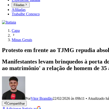
Filiadas
Afiliadas
Trabalhe Conosco
Capa
Minas Gerais
Protesto em frente ao TJMG repudia abso
Manifestantes levam brinquedos à porta d
ao matrimônio' a relação de homem de 35 
Por
Vitor Brandão
22/02/2026 às 09h11
•
Atualizado
há
Compartilhar
Adicionar Itatiaia ao