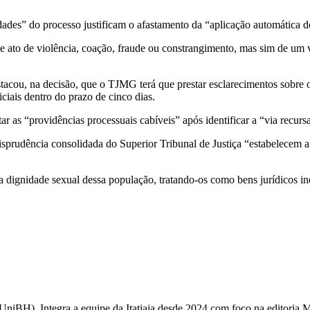
des” do processo justificam o afastamento da “aplicação automática do
 ato de violência, coação, fraude ou constrangimento, mas sim de um v
cou, na decisão, que o TJMG terá que prestar esclarecimentos sobre o
ciais dentro do prazo de cinco dias.
as “providências processuais cabíveis” após identificar a “via recurs
prudência consolidada do Superior Tribunal de Justiça “estabelecem a 
 a dignidade sexual dessa população, tratando-os como bens jurídicos i
UniBH). Integra a equipe da Itatiaia desde 2024 com foco na editoria M