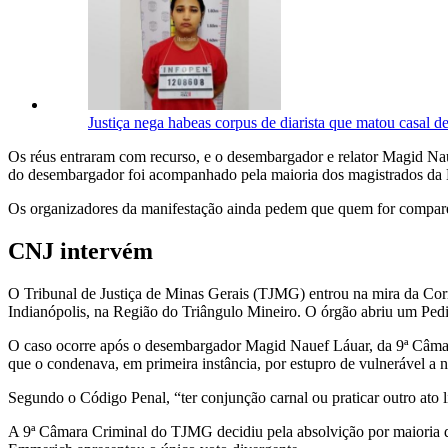
Justiça nega habeas corpus de diarista que matou casal 
Os réus entraram com recurso, e o desembargador e relator Magid Na
do desembargador foi acompanhado pela maioria dos magistrados da 
Os organizadores da manifestação ainda pedem que quem for comparece
CNJ intervém
O Tribunal de Justiça de Minas Gerais (TJMG) entrou na mira da Cor
Indianópolis, na Região do Triângulo Mineiro. O órgão abriu um Pedid
O caso ocorre após o desembargador Magid Nauef Láuar, da 9ª Câmara
que o condenava, em primeira instância, por estupro de vulnerável a 
Segundo o Código Penal, “ter conjunção carnal ou praticar outro ato 
A 9ª Câmara Criminal do TJMG decidiu pela absolvição por maioria 