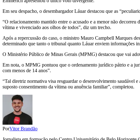
Emmerich apresentou o único voto divergente.
Em seu despacho, o desembargador Láuar destacou que as “peculiarida
“O relacionamento mantido entre o acusado e a menor não decorreu de
vítima e vivenciado aos olhos de todos”, diz um trecho.
Após a repercussão do caso, o ministro Mauro Campbell Marques desta
determinado que tanto o tribunal quanto Láuar enviem informações ini
O Ministério Público de Minas Gerais (MPMG) destacou que vai adotar 
Em nota, o MPMG pontuou que o ordenamento jurídico pátrio e a juris
com menos de 14 anos”.
“Tal diretriz normativa visa resguardar o desenvolvimento saudável e
suposto consentimento da vítima ou anuência familiar”, completou.
Por
Vitor Brandão
Jornalista em formação pelo Centro Universitário de Belo Horizonte (