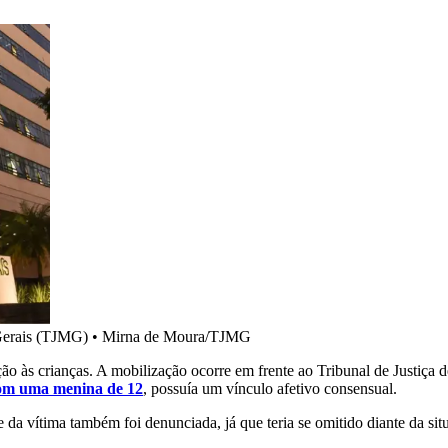
 Gerais (TJMG)
•
Mirna de Moura/TJMG
ção às crianças. A mobilização ocorre em frente ao Tribunal de Justiç
com uma menina de 12
, possuía um vínculo afetivo consensual.
e da vítima também foi denunciada, já que teria se omitido diante da s