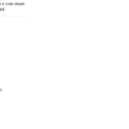
 e com sinais
 BH
s;