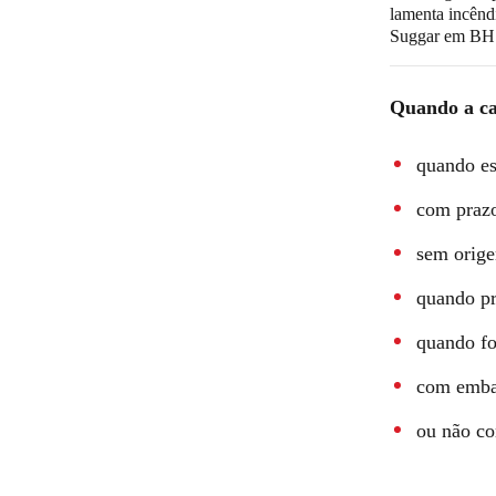
lamenta incênd
Suggar em BH
Quando a ca
quando es
com prazo
sem orige
quando pr
quando fo
com emba
ou não co