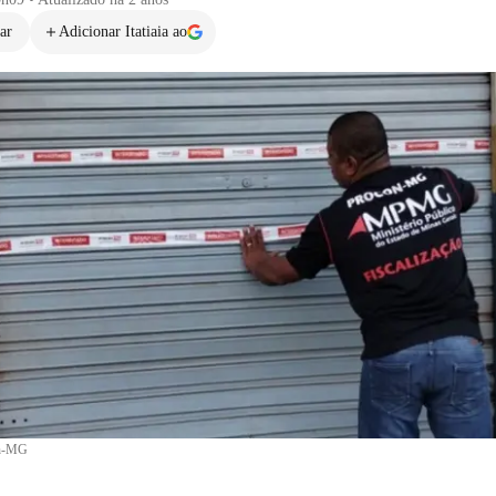
ar
Adicionar Itatiaia ao
on-MG