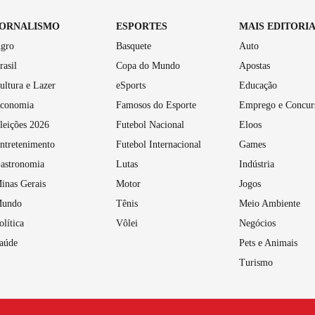
JORNALISMO
ESPORTES
MAIS EDITORI
gro
Basquete
Auto
rasil
Copa do Mundo
Apostas
ultura e Lazer
eSports
Educação
conomia
Famosos do Esporte
Emprego e Concur
leições 2026
Futebol Nacional
Eloos
ntretenimento
Futebol Internacional
Games
astronomia
Lutas
Indústria
inas Gerais
Motor
Jogos
undo
Tênis
Meio Ambiente
olítica
Vôlei
Negócios
aúde
Pets e Animais
Turismo