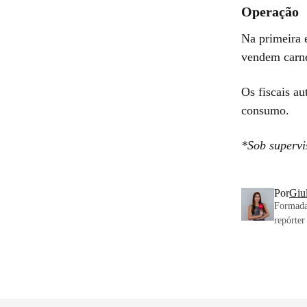
Operação
Na primeira 
vendem carn
Os fiscais a
consumo.
*Sob superv
Por
Giul
Formada 
repórter