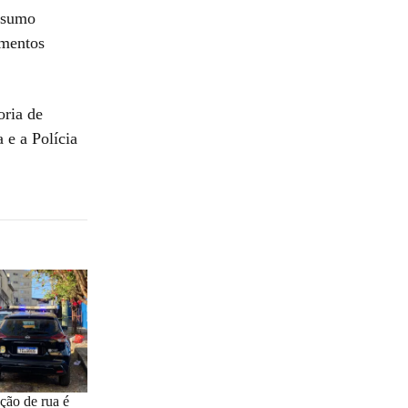
nsumo
imentos
oria de
 e a Polícia
ão de rua é