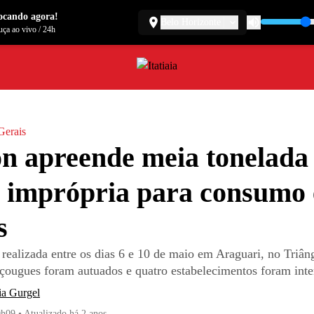
ocando agora!
Belo Horizonte
ça ao vivo
/
24h
Gerais
n apreende meia tonelada
 imprópria para consumo
s
 realizada entre os dias 6 e 10 de maio em Araguari, no Triân
açougues foram autuados e quatro estabelecimentos foram inte
ia Gurgel
0h09
•
Atualizado
há 2 anos