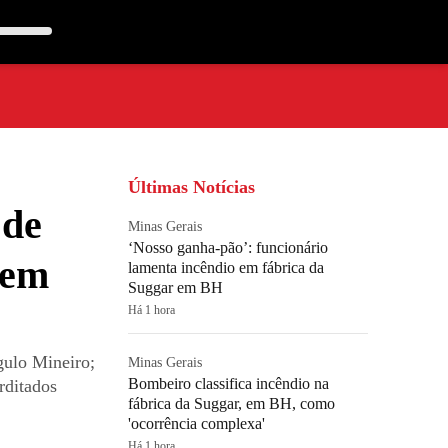
Últimas Notícias
 de
Minas Gerais
‘Nosso ganha-pão’: funcionário
 em
lamenta incêndio em fábrica da
Suggar em BH
Há 1 hora
gulo Mineiro;
Minas Gerais
Bombeiro classifica incêndio na
rditados
fábrica da Suggar, em BH, como
'ocorrência complexa'
Há 1 hora