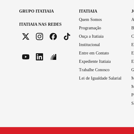
GRUPO ITATIAIA
ITATIAIA
Quem Somos
A
ITATIAIA NAS REDES
Programação
B
Ouça a Itatiaia
C
Institucional
E
Entre em Contato
E
Expediente Itatiaia
E
Trabalhe Conosco
G
Lei de Igualdade Salarial
M
M
P
S