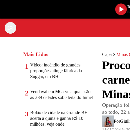
T
Ou
Mais Lidas
Capa
Minas 
Proco
Vídeo: incêndio de grandes
1
proporções atinge fábrica da
carne
Suggar, em BH
Mina
Vendaval em MG: veja quais são
2
as 389 cidades sob alerta do Inmet
Operação foi
ao todo, 22 
Bolão de cidade na Grande BH
3
acerta a quina e ganha R$ 10
Por
Giull
milhões; veja onde
14/05/2024 às 2