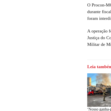
O Procon-MG 
durante fisc
foram interdi
A operação f
Justiça do C
Militar de M
Leia també
‘Nosso ganha-p